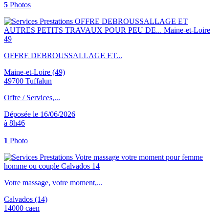
5
Photos
OFFRE DEBROUSSALLAGE ET...
Maine-et-Loire (49)
49700 Tuffalun
Offre / Services,...
Déposée le 16/06/2026
à 8h46
1
Photo
Votre massage, votre moment,...
Calvados (14)
14000 caen