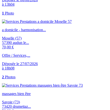
à 13h04
1
Photo
a domicile - harmonisation...
Moselle (57)
57390 audun le...
70,00 €
Offre / Services,...
Déposée le 27/07/2026
à 18h08
2
Photos
massages bien être
Savoie (73)
73420 drumettaz...