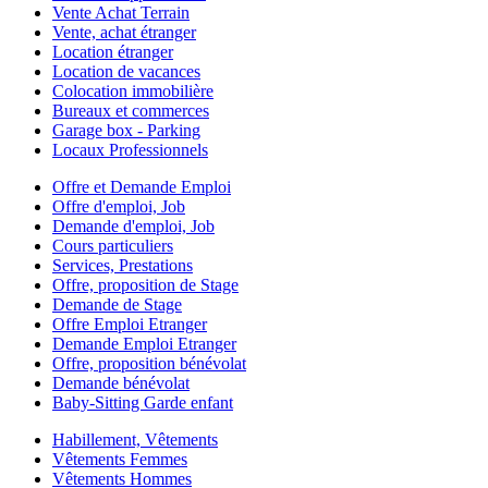
Vente Achat Terrain
Vente, achat étranger
Location étranger
Location de vacances
Colocation immobilière
Bureaux et commerces
Garage box - Parking
Locaux Professionnels
Offre et Demande Emploi
Offre d'emploi, Job
Demande d'emploi, Job
Cours particuliers
Services, Prestations
Offre, proposition de Stage
Demande de Stage
Offre Emploi Etranger
Demande Emploi Etranger
Offre, proposition bénévolat
Demande bénévolat
Baby-Sitting Garde enfant
Habillement, Vêtements
Vêtements Femmes
Vêtements Hommes