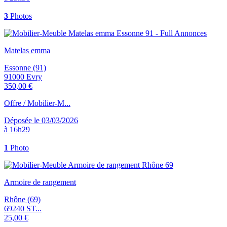
3
Photos
Matelas emma
Essonne (91)
91000 Evry
350,00 €
Offre / Mobilier-M...
Déposée le 03/03/2026
à 16h29
1
Photo
Armoire de rangement
Rhône (69)
69240 ST...
25,00 €