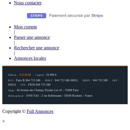
Nous contacter
Paiement sécurisé par
Stripe
STRIPE
Mon compte
|
Passer une annonce
|
Rechercher une annonce
|
Annonces locales
2.I.I.B.M
|
10 000 €
Éditeur :
Capital :
Paris B 844 713 586
|
844 713 586 00015
|
844 713 586
|
RCS :
SIRET :
SIREN :
APE :
6202A
|
FR56 844 713 586
TVA :
66 Avenue des Champs Elysées Lot 41 - 75008 Paris
Siège :
OVH SAS - 2 rue Kellermann - 59100 Roubaix - France
Hébergement :
Copyright ©
Full Annonces
×