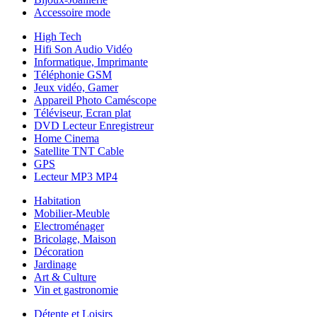
Accessoire mode
High Tech
Hifi Son Audio Vidéo
Informatique, Imprimante
Téléphonie GSM
Jeux vidéo, Gamer
Appareil Photo Caméscope
Téléviseur, Ecran plat
DVD Lecteur Enregistreur
Home Cinema
Satellite TNT Cable
GPS
Lecteur MP3 MP4
Habitation
Mobilier-Meuble
Electroménager
Bricolage, Maison
Décoration
Jardinage
Art & Culture
Vin et gastronomie
Détente et Loisirs