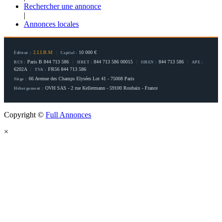
Rechercher une annonce
|
Annonces locales
2.I.I.B.M
|
10 000 €
Éditeur :
Capital :
Paris B 844 713 586
|
844 713 586 00015
|
844 713 586
|
RCS :
SIRET :
SIREN :
APE :
6202A
|
FR56 844 713 586
TVA :
66 Avenue des Champs Elysées Lot 41 - 75008 Paris
Siège :
OVH SAS - 2 rue Kellermann - 59100 Roubaix - France
Hébergement :
Copyright ©
Full Annonces
×