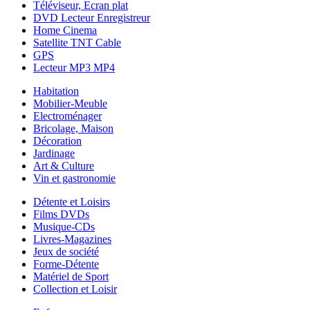
Téléviseur, Ecran plat
DVD Lecteur Enregistreur
Home Cinema
Satellite TNT Cable
GPS
Lecteur MP3 MP4
Habitation
Mobilier-Meuble
Electroménager
Bricolage, Maison
Décoration
Jardinage
Art & Culture
Vin et gastronomie
Détente et Loisirs
Films DVDs
Musique-CDs
Livres-Magazines
Jeux de société
Forme-Détente
Matériel de Sport
Collection et Loisir