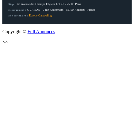
66 Avenue des Champs Elysées Lot 41 - 75008 Paris
Siège :
OVH SAS - 2 rue Kellermann - 59100 Roubaix - France
Hébergement :
Europe Carpooling
Site partenaire :
Copyright ©
Full Annonces
×
×