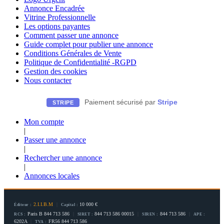
Annonce Encadrée
Vitrine Professionnelle
Les options payantes
Comment passer une annonce
Guide complet pour publier une annonce
Conditions Générales de Vente
Politique de Confidentialité -RGPD
Gestion des cookies
Nous contacter
Paiement sécurisé par
Stripe
STRIPE
Mon compte
|
Passer une annonce
|
Rechercher une annonce
|
Annonces locales
2.I.I.B.M
|
10 000 €
Éditeur :
Capital :
Paris B 844 713 586
|
844 713 586 00015
|
844 713 586
|
RCS :
SIRET :
SIREN :
APE :
6202A
|
FR56 844 713 586
TVA :