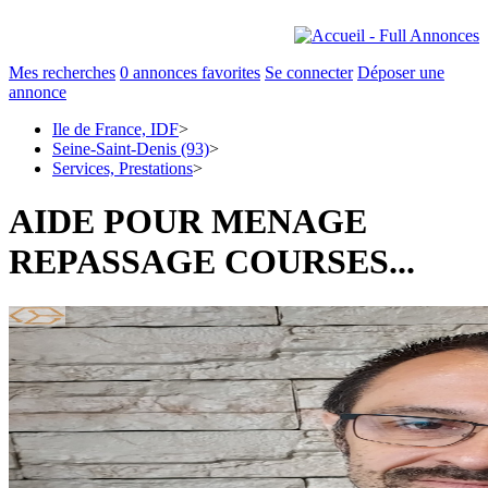
Mes recherches
0
annonces favorites
Se connecter
Déposer une
annonce
Ile de France, IDF
>
Seine-Saint-Denis (93)
>
Services, Prestations
>
AIDE POUR MENAGE
REPASSAGE COURSES...