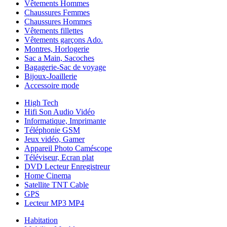
Vêtements Hommes
Chaussures Femmes
Chaussures Hommes
Vêtements fillettes
Vêtements garçons Ado.
Montres, Horlogerie
Sac a Main, Sacoches
Bagagerie-Sac de voyage
Bijoux-Joaillerie
Accessoire mode
High Tech
Hifi Son Audio Vidéo
Informatique, Imprimante
Téléphonie GSM
Jeux vidéo, Gamer
Appareil Photo Caméscope
Téléviseur, Ecran plat
DVD Lecteur Enregistreur
Home Cinema
Satellite TNT Cable
GPS
Lecteur MP3 MP4
Habitation