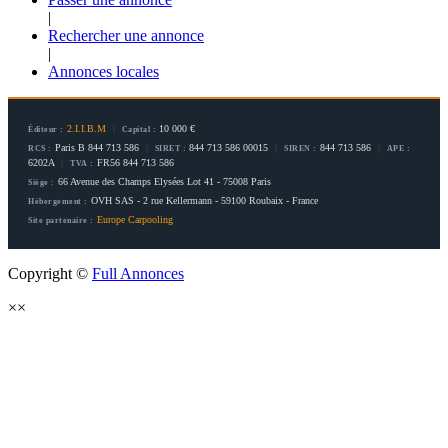
|
Rechercher une annonce
|
Annonces locales
2.I.I.B.M
|
10 000 €
Éditeur :
Capital :
Paris B 844 713 586
|
844 713 586 00015
|
844 713 586
|
RCS :
SIRET :
SIREN :
APE :
6202A
|
FR56 844 713 586
TVA :
66 Avenue des Champs Elysées Lot 41 - 75008 Paris
Siège :
OVH SAS - 2 rue Kellermann - 59100 Roubaix - France
Hébergement :
Europe Carpooling
Site partenaire :
Copyright ©
Full Annonces
×
×