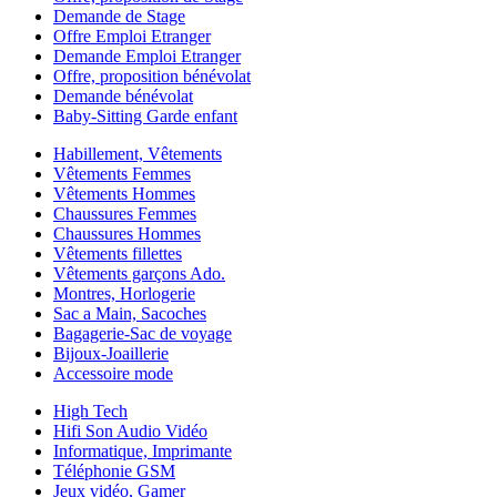
Demande de Stage
Offre Emploi Etranger
Demande Emploi Etranger
Offre, proposition bénévolat
Demande bénévolat
Baby-Sitting Garde enfant
Habillement, Vêtements
Vêtements Femmes
Vêtements Hommes
Chaussures Femmes
Chaussures Hommes
Vêtements fillettes
Vêtements garçons Ado.
Montres, Horlogerie
Sac a Main, Sacoches
Bagagerie-Sac de voyage
Bijoux-Joaillerie
Accessoire mode
High Tech
Hifi Son Audio Vidéo
Informatique, Imprimante
Téléphonie GSM
Jeux vidéo, Gamer