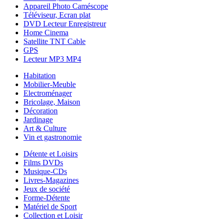
Appareil Photo Caméscope
Téléviseur, Ecran plat
DVD Lecteur Enregistreur
Home Cinema
Satellite TNT Cable
GPS
Lecteur MP3 MP4
Habitation
Mobilier-Meuble
Electroménager
Bricolage, Maison
Décoration
Jardinage
Art & Culture
Vin et gastronomie
Détente et Loisirs
Films DVDs
Musique-CDs
Livres-Magazines
Jeux de société
Forme-Détente
Matériel de Sport
Collection et Loisir