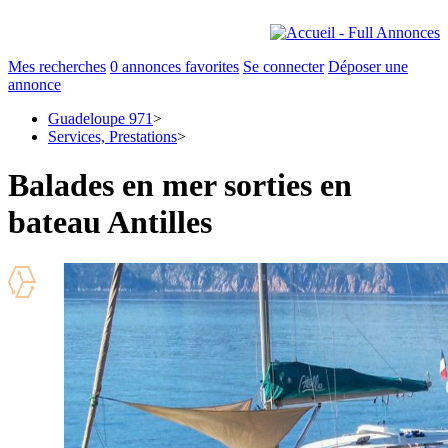
Mes recherches
0
annonces favorites
Se connecter
Déposer une
annonce
Guadeloupe 971
>
Services, Prestations
>
Balades en mer sorties en
bateau Antilles