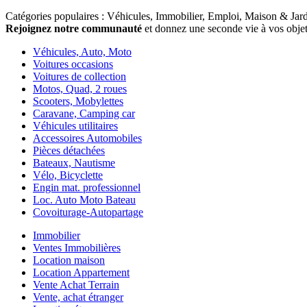
Catégories populaires
: Véhicules, Immobilier, Emploi, Maison & Jar
Rejoignez notre communauté
et donnez une seconde vie à vos objet
Véhicules, Auto, Moto
Voitures occasions
Voitures de collection
Motos, Quad, 2 roues
Scooters, Mobylettes
Caravane, Camping car
Véhicules utilitaires
Accessoires Automobiles
Pièces détachées
Bateaux, Nautisme
Vélo, Bicyclette
Engin mat. professionnel
Loc. Auto Moto Bateau
Covoiturage-Autopartage
Immobilier
Ventes Immobilières
Location maison
Location Appartement
Vente Achat Terrain
Vente, achat étranger