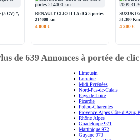
 (5 CV) *,
RENAULT CLIO II 1.5 dCi 3 portes
SUZUKI G
214000 km
31.300 Km
4 000 €
4 200 €
lus de
639
Annonces
à portée de clic
Limousin
Lorraine
Midi-Pyrénées
Nord-Pas-de-Calais
Pays de Loire
Picardie
Poitou-Charentes
Provence Alpes Côte d'Azur,
Rhône Alpes
Guadeloupe 971
Martinique 972
Guyane 973