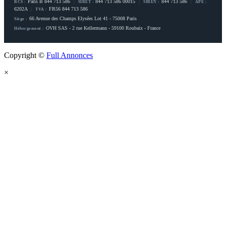
Paris B 844 713 586
|
844 713 586 00015
|
844 713 586
|
RCS :
SIRET :
SIREN :
APE :
6202A
|
FR56 844 713 586
TVA :
66 Avenue des Champs Elysées Lot 41 - 75008 Paris
Siège :
OVH SAS - 2 rue Kellermann - 59100 Roubaix - France
Hébergement :
Copyright ©
Full Annonces
×