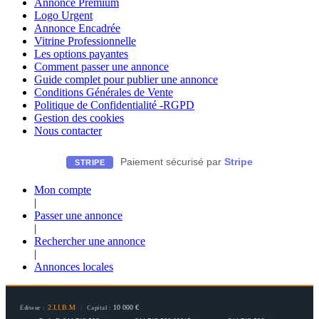
Annonce Premium
Logo Urgent
Annonce Encadrée
Vitrine Professionnelle
Les options payantes
Comment passer une annonce
Guide complet pour publier une annonce
Conditions Générales de Vente
Politique de Confidentialité -RGPD
Gestion des cookies
Nous contacter
Paiement sécurisé par
Stripe
STRIPE
Mon compte
|
Passer une annonce
|
Rechercher une annonce
|
Annonces locales
2.I.I.B.M
|
10 000 €
Éditeur :
Capital :