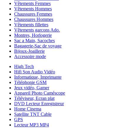
Vêtements Femmes
Vêtements Hommes
Chaussures Femmes
Chaussures Hommes
Vêtements fillettes
Vêtements garçons Ado.
Montres, Horlogerie
Sac a Main, Sacoches
Bagagerie-Sac de voyage
Bijoux-Joaillerie
Accessoire mode
High Tech
Hifi Son Audio Vidéo
Informatique, Imprimante
Téléphonie GSM
Jeux vidéo, Gamer
Appareil Photo Caméscope
Téléviseur, Ecran plat
DVD Lecteur Enregistreur
Home Cinema
Satellite TNT Cable
GPS
Lecteur MP3 MP4