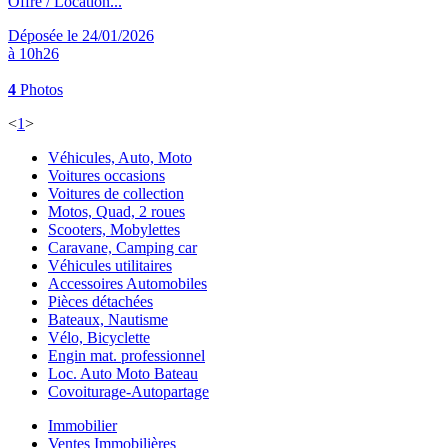
Offre / Location...
Déposée le 24/01/2026
à 10h26
4
Photos
<
1
>
Véhicules, Auto, Moto
Voitures occasions
Voitures de collection
Motos, Quad, 2 roues
Scooters, Mobylettes
Caravane, Camping car
Véhicules utilitaires
Accessoires Automobiles
Pièces détachées
Bateaux, Nautisme
Vélo, Bicyclette
Engin mat. professionnel
Loc. Auto Moto Bateau
Covoiturage-Autopartage
Immobilier
Ventes Immobilières