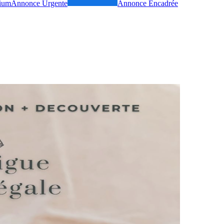
ium
Annonce Urgente
Annonce Encadrée