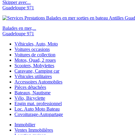
Skipper avec...
Guadeloupe 971
Balades en mer,...
Guadeloupe 971
Véhicules, Auto, Moto
Voitures occasions
Voitures de collection
Motos, Quad, 2 roues
Scooters, Mobylettes
Caravane, Camping car
Véhicules utilitaires
Accessoires Automobiles
Pièces détachées
Bateaux, Nautisme
Vélo, Bicyclette
Engin mat. professionnel
Loc. Auto Moto Bateau
Covoiturage-Autopartage
Immobilier
Ventes Immobilières