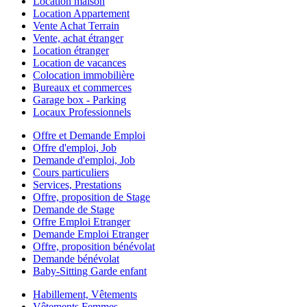
Location maison
Location Appartement
Vente Achat Terrain
Vente, achat étranger
Location étranger
Location de vacances
Colocation immobilière
Bureaux et commerces
Garage box - Parking
Locaux Professionnels
Offre et Demande Emploi
Offre d'emploi, Job
Demande d'emploi, Job
Cours particuliers
Services, Prestations
Offre, proposition de Stage
Demande de Stage
Offre Emploi Etranger
Demande Emploi Etranger
Offre, proposition bénévolat
Demande bénévolat
Baby-Sitting Garde enfant
Habillement, Vêtements
Vêtements Femmes