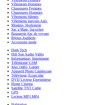
Vêtements Hommes
Chaussures Femmes
Chaussures Hommes
Vêtements fillettes
Vêtements garçons Ado.
Montres, Horlogerie
Sac a Main, Sacoches
Bagagerie-Sac de voyage
Bijoux-Joaillerie
Accessoire mode
High Tech
Hifi Son Audio Vidéo
Informatique, Imprimante
Téléphonie GSM
Jeux vidéo, Gamer
Appareil Photo Caméscope
Téléviseur, Ecran plat
DVD Lecteur Enregistreur
Home Cinema
Satellite TNT Cable
GPS
Lecteur MP3 MP4
Habitation