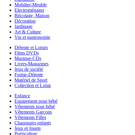
Mobilier-Meuble
Electroménager
Bricolage, Maison
Décoration
Jardinage
Art & Culture
Vin et gastronomie
Détente et Loisirs
Films DVDs
Musique-CDs
Livres-Magazines
Jeux de société
Forme-Détente
Matériel de Sport
Collection et Loisir
Enfance
Equipement pour bébé
Vêtements pour bébé
Vêtements Garçons
Vêtements Filles
Chaussures enfants
Jeux et Jouets
Puériculture