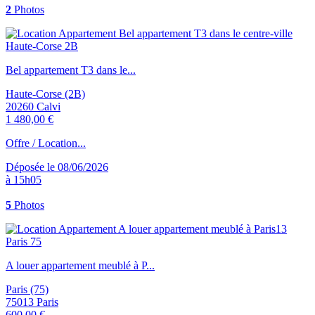
2
Photos
Bel appartement T3 dans le...
Haute-Corse (2B)
20260 Calvi
1 480,00 €
Offre / Location...
Déposée le 08/06/2026
à 15h05
5
Photos
A louer appartement meublé à P...
Paris (75)
75013 Paris
600,00 €