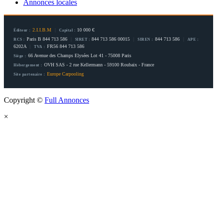
Annonces locales
2.I.I.B.M
|
10 000 €
Éditeur :
Capital :
Paris B 844 713 586
|
844 713 586 00015
|
844 713 586
|
RCS :
SIRET :
SIREN :
APE :
6202A
|
FR56 844 713 586
TVA :
66 Avenue des Champs Elysées Lot 41 - 75008 Paris
Siège :
OVH SAS - 2 rue Kellermann - 59100 Roubaix - France
Hébergement :
Europe Carpooling
Site partenaire :
Copyright ©
Full Annonces
×