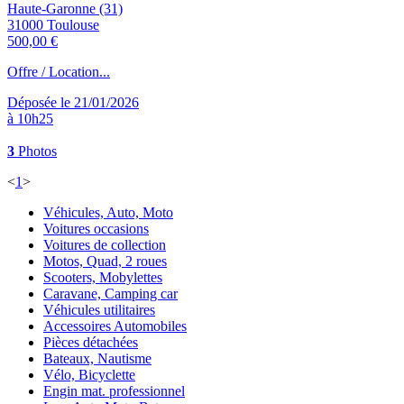
Haute-Garonne (31)
31000 Toulouse
500,00 €
Offre / Location...
Déposée le 21/01/2026
à 10h25
3
Photos
<
1
>
Véhicules, Auto, Moto
Voitures occasions
Voitures de collection
Motos, Quad, 2 roues
Scooters, Mobylettes
Caravane, Camping car
Véhicules utilitaires
Accessoires Automobiles
Pièces détachées
Bateaux, Nautisme
Vélo, Bicyclette
Engin mat. professionnel