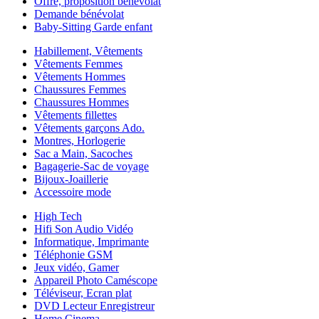
Offre, proposition bénévolat
Demande bénévolat
Baby-Sitting Garde enfant
Habillement, Vêtements
Vêtements Femmes
Vêtements Hommes
Chaussures Femmes
Chaussures Hommes
Vêtements fillettes
Vêtements garçons Ado.
Montres, Horlogerie
Sac a Main, Sacoches
Bagagerie-Sac de voyage
Bijoux-Joaillerie
Accessoire mode
High Tech
Hifi Son Audio Vidéo
Informatique, Imprimante
Téléphonie GSM
Jeux vidéo, Gamer
Appareil Photo Caméscope
Téléviseur, Ecran plat
DVD Lecteur Enregistreur
Home Cinema