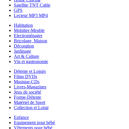
Satellite TNT Cable
GPS
Lecteur MP3 MP4
Habitation
Mobilier-Meuble
Electroménager
Bricolage, Maison
Décoration
Jardinage
Art & Culture
Vin et gastronomie
Détente et Loisirs
Films DVDs
Musique-CDs
Livres-Magazines
Jeux de société
Forme-Détente
Matériel de Sport
Collection et Loisir
Enfance
Equipement pour bébé
Vêtements pour bébé