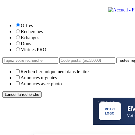
Offres
Recherches
Échanges
Dons
Vitrines PRO
Rechercher uniquement dans le titre
Annonces urgentes
Annonces avec photo
PUBLICITE
E
VOTRE
LOGO
Votr