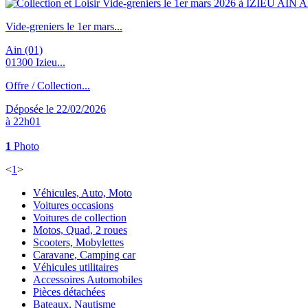
Vide-greniers le 1er mars...
Ain (01)
01300 Izieu...
Offre / Collection...
Déposée le 22/02/2026
à 22h01
1
Photo
<
1
>
Véhicules, Auto, Moto
Voitures occasions
Voitures de collection
Motos, Quad, 2 roues
Scooters, Mobylettes
Caravane, Camping car
Véhicules utilitaires
Accessoires Automobiles
Pièces détachées
Bateaux, Nautisme