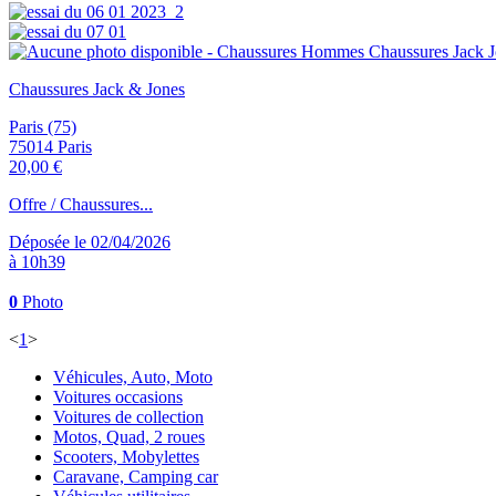
Chaussures Jack & Jones
Paris (75)
75014 Paris
20,00 €
Offre / Chaussures...
Déposée le 02/04/2026
à 10h39
0
Photo
<
1
>
Véhicules, Auto, Moto
Voitures occasions
Voitures de collection
Motos, Quad, 2 roues
Scooters, Mobylettes
Caravane, Camping car