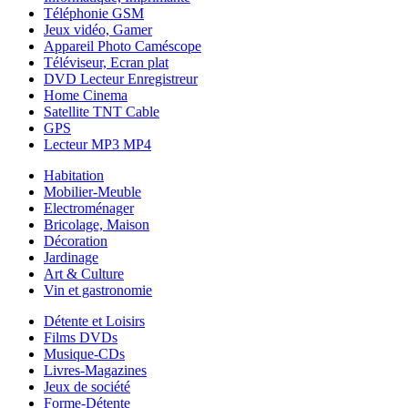
Téléphonie GSM
Jeux vidéo, Gamer
Appareil Photo Caméscope
Téléviseur, Ecran plat
DVD Lecteur Enregistreur
Home Cinema
Satellite TNT Cable
GPS
Lecteur MP3 MP4
Habitation
Mobilier-Meuble
Electroménager
Bricolage, Maison
Décoration
Jardinage
Art & Culture
Vin et gastronomie
Détente et Loisirs
Films DVDs
Musique-CDs
Livres-Magazines
Jeux de société
Forme-Détente