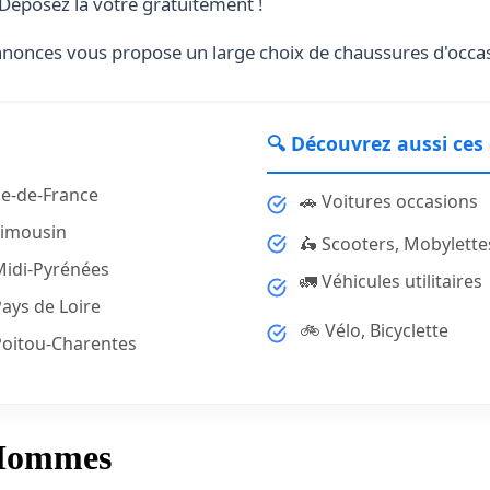
Déposez la vôtre gratuitement !
 Annonces vous propose un large choix de chaussures d'occa
🔍 Découvrez aussi ces
le-de-France
🚗 Voitures occasions
Limousin
🛵 Scooters, Mobylette
Midi-Pyrénées
🚛 Véhicules utilitaires
ays de Loire
🚲 Vélo, Bicyclette
Poitou-Charentes
 Hommes