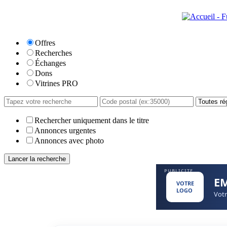
Offres
Recherches
Échanges
Dons
Vitrines PRO
Rechercher uniquement dans le titre
Annonces urgentes
Annonces avec photo
PUBLICITE
E
VOTRE
LOGO
Votr