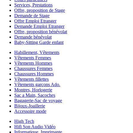
Services, Prestations
Offre, proposition de Stage
Demande de Stage
Offre Emploi Etranger
Demande Emploi Etranger
Offre, proposition bénévolat
Demande bénévolat
Baby-Sitting Garde enfant
Habillement, Vêtements
Vêtements Femmes
Vêtements Hommes
Chaussures Femmes
Chaussures Hommes
Vêtements fillettes
Vêtements garçons Ado.
Montres, Horlogerie
Sac a Main, Sacoches
Bagagerie-Sac de voyage
Bijoux-Joaillerie
Accessoire mode
High Tech
Hifi Son Audio Vidéo
Informatique, Imprimante