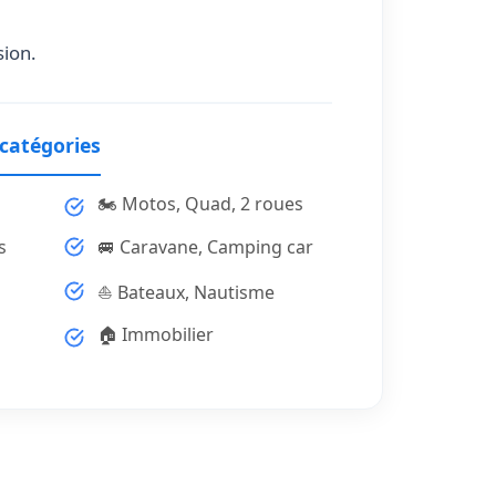
sion.
 catégories
🏍️ Motos, Quad, 2 roues
s
🚐 Caravane, Camping car
⛵ Bateaux, Nautisme
🏠 Immobilier