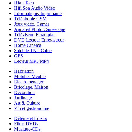
High Tech
Hifi Son Audio Vidéo
Informatique, Imprimante
Téléphonie GSM
Jeux vidéo, Gamer
Appareil Photo Caméscope
Téléviseur, Ecran plat
DVD Lecteur Enregistreur
Home Cinema
Satellite TNT Cable
GPS
Lecteur MP3 MP4
Habitation
Mobilier-Meuble
Electroménager
Bricolage, Maison
Décoration
Jardinage
Art & Culture
Vin et gastronomie
Détente et Loisirs
Films DVDs
Musique-CDs