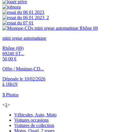
mini orgue automatique
Rhône (69)
69240 ST...
50,00 €
Offre / Musique-CD...
Déposée le 10/02/2026
à 16h19
3
Photos
<
1
>
Véhicules, Auto, Moto
Voitures occasions
Voitures de collection
Motos, Quad, 2 roues