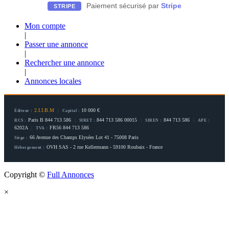
Paiement sécurisé par
Stripe
STRIPE
Mon compte
|
Passer une annonce
|
Rechercher une annonce
|
Annonces locales
2.I.I.B.M
|
10 000 €
Éditeur :
Capital :
Paris B 844 713 586
|
844 713 586 00015
|
844 713 586
|
RCS :
SIRET :
SIREN :
APE :
6202A
|
FR56 844 713 586
TVA :
66 Avenue des Champs Elysées Lot 41 - 75008 Paris
Siège :
OVH SAS - 2 rue Kellermann - 59100 Roubaix - France
Hébergement :
Copyright ©
Full Annonces
×