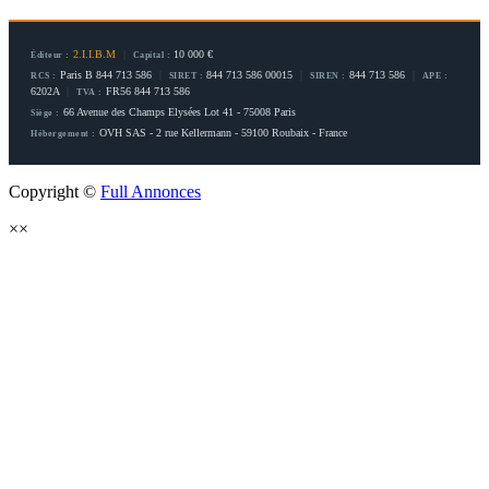
2.I.I.B.M
|
10 000 €
Éditeur :
Capital :
Paris B 844 713 586
|
844 713 586 00015
|
844 713 586
|
RCS :
SIRET :
SIREN :
APE :
6202A
|
FR56 844 713 586
TVA :
66 Avenue des Champs Elysées Lot 41 - 75008 Paris
Siège :
OVH SAS - 2 rue Kellermann - 59100 Roubaix - France
Hébergement :
Copyright ©
Full Annonces
×
×