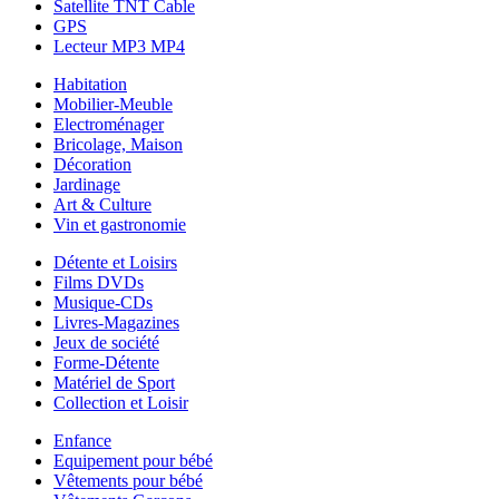
Satellite TNT Cable
GPS
Lecteur MP3 MP4
Habitation
Mobilier-Meuble
Electroménager
Bricolage, Maison
Décoration
Jardinage
Art & Culture
Vin et gastronomie
Détente et Loisirs
Films DVDs
Musique-CDs
Livres-Magazines
Jeux de société
Forme-Détente
Matériel de Sport
Collection et Loisir
Enfance
Equipement pour bébé
Vêtements pour bébé