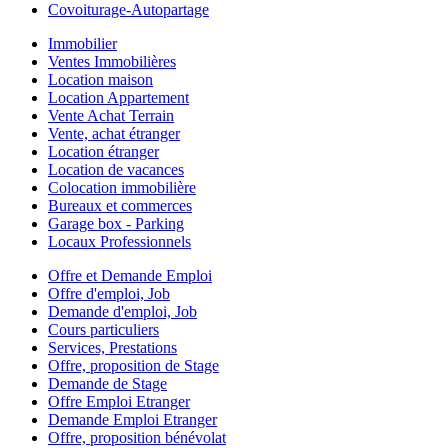
Covoiturage-Autopartage
Immobilier
Ventes Immobilières
Location maison
Location Appartement
Vente Achat Terrain
Vente, achat étranger
Location étranger
Location de vacances
Colocation immobilière
Bureaux et commerces
Garage box - Parking
Locaux Professionnels
Offre et Demande Emploi
Offre d'emploi, Job
Demande d'emploi, Job
Cours particuliers
Services, Prestations
Offre, proposition de Stage
Demande de Stage
Offre Emploi Etranger
Demande Emploi Etranger
Offre, proposition bénévolat