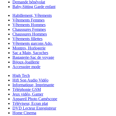
Demande bénévolat
Baby-Sitting Garde enfant
Habillement, Vêtements
Vêtements Femmes
Vêtements Hommes
Chaussures Femmes
Chaussures Hommes
Vêtements fillettes
Vêtements garçons Ado.
Montres, Horlogerie
Sac a Main, Sacoches
Bagagerie-Sac de voyage
Bijoux-Joaillerie
Accessoire mode
High Tech
Hifi Son Audio Vidéo
Informatique, Imprimante
Téléphonie GSM
Jeux vidéo, Gamer
Appareil Photo Caméscope
Téléviseur, Ecran plat
DVD Lecteur Enregistreur
Home Cinema