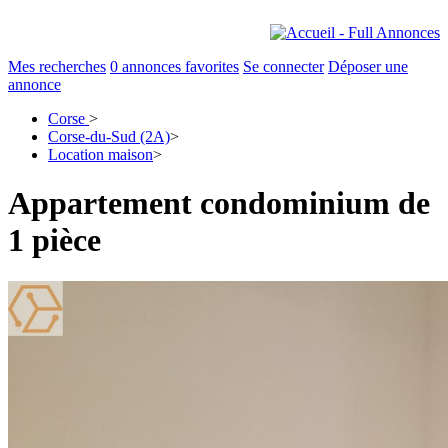
Mes recherches
0
annonces favorites
Se connecter
Déposer une
annonce
Corse
>
Corse-du-Sud (2A)
>
Location maison
>
Appartement condominium de
1 pièce