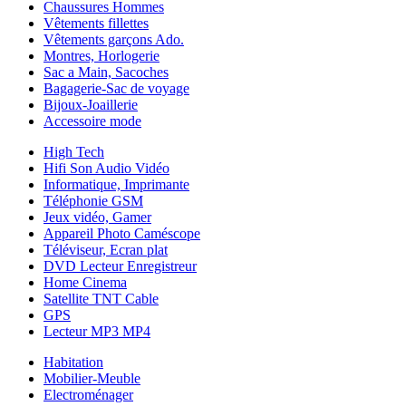
Chaussures Hommes
Vêtements fillettes
Vêtements garçons Ado.
Montres, Horlogerie
Sac a Main, Sacoches
Bagagerie-Sac de voyage
Bijoux-Joaillerie
Accessoire mode
High Tech
Hifi Son Audio Vidéo
Informatique, Imprimante
Téléphonie GSM
Jeux vidéo, Gamer
Appareil Photo Caméscope
Téléviseur, Ecran plat
DVD Lecteur Enregistreur
Home Cinema
Satellite TNT Cable
GPS
Lecteur MP3 MP4
Habitation
Mobilier-Meuble
Electroménager