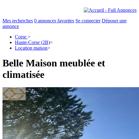
Mes recherches
0
annonces favorites
Se connecter
Déposer une
annonce
Corse
>
Haute-Corse (2B)
>
Location maison
>
Belle Maison meublée et
climatisée