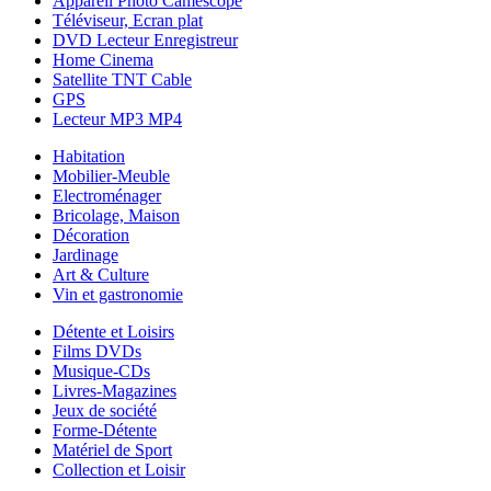
Appareil Photo Caméscope
Téléviseur, Ecran plat
DVD Lecteur Enregistreur
Home Cinema
Satellite TNT Cable
GPS
Lecteur MP3 MP4
Habitation
Mobilier-Meuble
Electroménager
Bricolage, Maison
Décoration
Jardinage
Art & Culture
Vin et gastronomie
Détente et Loisirs
Films DVDs
Musique-CDs
Livres-Magazines
Jeux de société
Forme-Détente
Matériel de Sport
Collection et Loisir