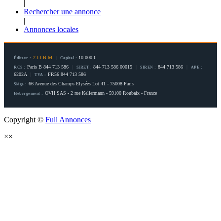
|
Rechercher une annonce
|
Annonces locales
2.I.I.B.M
|
10 000 €
Éditeur :
Capital :
Paris B 844 713 586
|
844 713 586 00015
|
844 713 586
|
RCS :
SIRET :
SIREN :
APE :
6202A
|
FR56 844 713 586
TVA :
66 Avenue des Champs Elysées Lot 41 - 75008 Paris
Siège :
OVH SAS - 2 rue Kellermann - 59100 Roubaix - France
Hébergement :
Copyright ©
Full Annonces
×
×