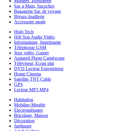
Montres, Horlogerie
Sac a Main, Sacoches
Bagagerie-Sac de voyage
Bijoux-Joaillerie
Accessoire mode
High Tech
Hifi Son Audio Vidéo
Informatique, Imprimante
Téléphonie GSM
Jeux vidéo, Gamer
Appareil Photo Caméscope
Téléviseur, Ecran plat
DVD Lecteur Enregistreur
Home Cinema
Satellite TNT Cable
GPS
Lecteur MP3 MP4
Habitation
Mobilier-Meuble
Electroménager
Bricolage, Maison
Décoration
Jardinage