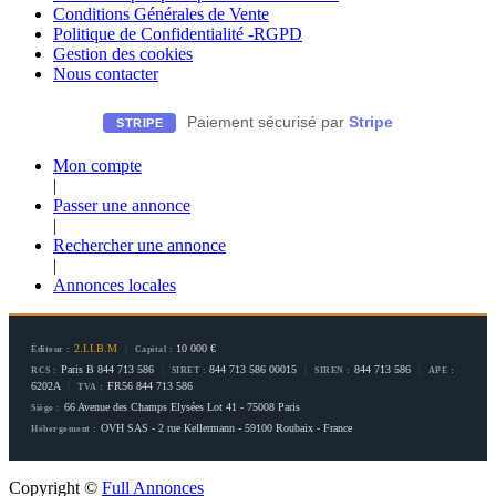
Conditions Générales de Vente
Politique de Confidentialité -RGPD
Gestion des cookies
Nous contacter
Paiement sécurisé par
Stripe
STRIPE
Mon compte
|
Passer une annonce
|
Rechercher une annonce
|
Annonces locales
2.I.I.B.M
|
10 000 €
Éditeur :
Capital :
Paris B 844 713 586
|
844 713 586 00015
|
844 713 586
|
RCS :
SIRET :
SIREN :
APE :
6202A
|
FR56 844 713 586
TVA :
66 Avenue des Champs Elysées Lot 41 - 75008 Paris
Siège :
OVH SAS - 2 rue Kellermann - 59100 Roubaix - France
Hébergement :
Copyright ©
Full Annonces