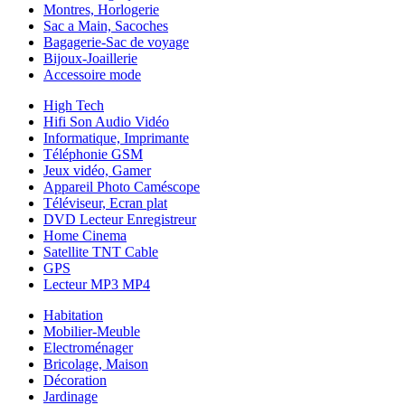
Montres, Horlogerie
Sac a Main, Sacoches
Bagagerie-Sac de voyage
Bijoux-Joaillerie
Accessoire mode
High Tech
Hifi Son Audio Vidéo
Informatique, Imprimante
Téléphonie GSM
Jeux vidéo, Gamer
Appareil Photo Caméscope
Téléviseur, Ecran plat
DVD Lecteur Enregistreur
Home Cinema
Satellite TNT Cable
GPS
Lecteur MP3 MP4
Habitation
Mobilier-Meuble
Electroménager
Bricolage, Maison
Décoration
Jardinage