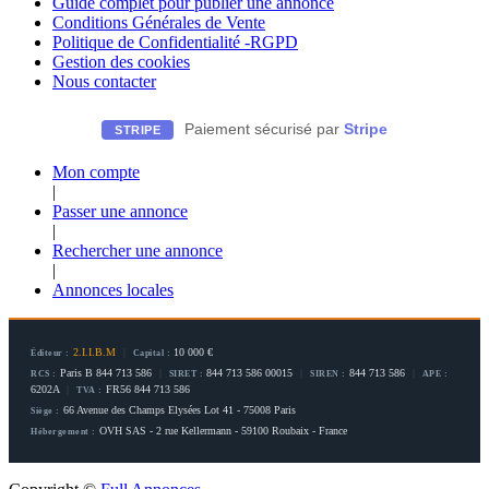
Guide complet pour publier une annonce
Conditions Générales de Vente
Politique de Confidentialité -RGPD
Gestion des cookies
Nous contacter
Paiement sécurisé par
Stripe
STRIPE
Mon compte
|
Passer une annonce
|
Rechercher une annonce
|
Annonces locales
2.I.I.B.M
|
10 000 €
Éditeur :
Capital :
Paris B 844 713 586
|
844 713 586 00015
|
844 713 586
|
RCS :
SIRET :
SIREN :
APE :
6202A
|
FR56 844 713 586
TVA :
66 Avenue des Champs Elysées Lot 41 - 75008 Paris
Siège :
OVH SAS - 2 rue Kellermann - 59100 Roubaix - France
Hébergement :