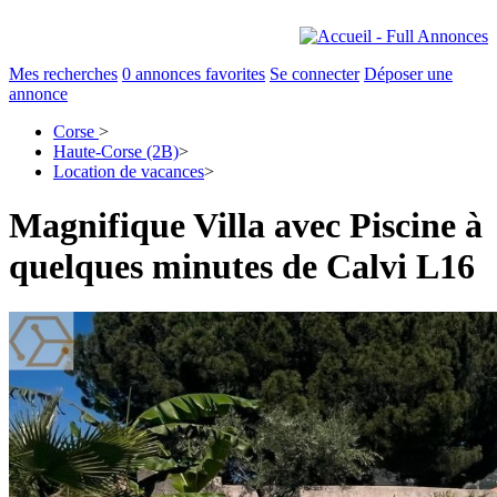
Mes recherches
0
annonces favorites
Se connecter
Déposer une
annonce
Corse
>
Haute-Corse (2B)
>
Location de vacances
>
Magnifique Villa avec Piscine à
quelques minutes de Calvi L16