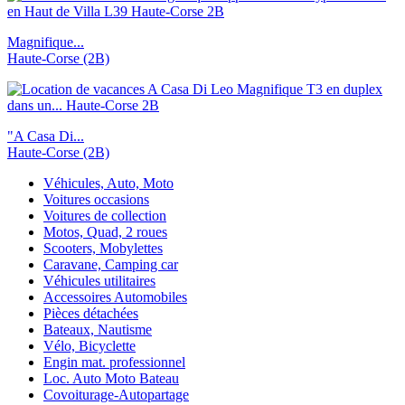
Magnifique...
Haute-Corse (2B)
"A Casa Di...
Haute-Corse (2B)
Véhicules, Auto, Moto
Voitures occasions
Voitures de collection
Motos, Quad, 2 roues
Scooters, Mobylettes
Caravane, Camping car
Véhicules utilitaires
Accessoires Automobiles
Pièces détachées
Bateaux, Nautisme
Vélo, Bicyclette
Engin mat. professionnel
Loc. Auto Moto Bateau
Covoiturage-Autopartage