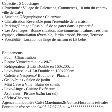
Capacité : 6 Couchages
• Proximité : Village de Calenzana, Commerces, 10 min du centre-
ville de Calvi
• Situation Géographique : Calenzana
• Climatisation Réversible pour l'ensemble de la maison
• Parking/Garage : Possibilité de se garer dans la propriété
• Les Avantages : Bonne situation, Environnement calme, Très bien
équipée, climatisation réversible, Jardin arboré, Piscine, Terrasse...
• Possibilité : Location de linge de maison et Lit bébé
Equipements
- Four - Climatisation
- Plaque Vitrocéramique - Wi-Fi
- Réfrigérateur -2 Lits Double en 160x200cm
- Lave-Vaisselle -1 Lit Double en 180x200cm
- Cafetière Nespresso/ Bouilloire - Plancha
- Grille-Pains - Salon de jardin
- Mini Cave à Vins - Bains de soleils
- Lave-Linge - Cuisine Extérieure
- Aspirateur - Piscine 6x3m (au sel)
- Sèche-Cheveux
Agence Immobilière Calvi Mareimmo2B/contact/locations estivales
Pour toute réservation 04.95.37.07.85 ou w***************m