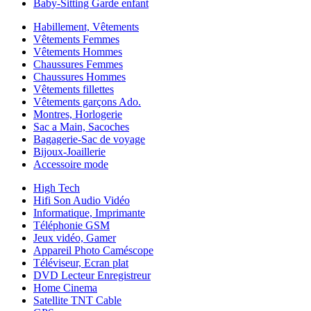
Baby-Sitting Garde enfant
Habillement, Vêtements
Vêtements Femmes
Vêtements Hommes
Chaussures Femmes
Chaussures Hommes
Vêtements fillettes
Vêtements garçons Ado.
Montres, Horlogerie
Sac a Main, Sacoches
Bagagerie-Sac de voyage
Bijoux-Joaillerie
Accessoire mode
High Tech
Hifi Son Audio Vidéo
Informatique, Imprimante
Téléphonie GSM
Jeux vidéo, Gamer
Appareil Photo Caméscope
Téléviseur, Ecran plat
DVD Lecteur Enregistreur
Home Cinema
Satellite TNT Cable