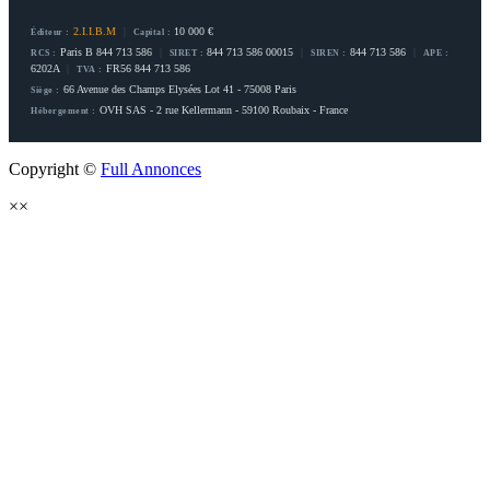
2.I.I.B.M
|
10 000 €
Éditeur :
Capital :
Paris B 844 713 586
|
844 713 586 00015
|
844 713 586
|
RCS :
SIRET :
SIREN :
APE :
6202A
|
FR56 844 713 586
TVA :
66 Avenue des Champs Elysées Lot 41 - 75008 Paris
Siège :
OVH SAS - 2 rue Kellermann - 59100 Roubaix - France
Hébergement :
Copyright ©
Full Annonces
×
×