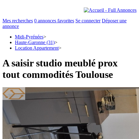
Mes recherches
0
annonces favorites
Se connecter
Déposer une
annonce
Midi-Pyrénées
>
Haute-Garonne (31)
>
Location Appartement
>
A saisir studio meublé prox
tout commodités Toulouse