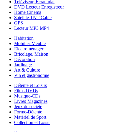
Téléviseur, Ecran plat
DVD Lecteur Enregistreur
Home Cinema
Satellite TNT Cable
GPS
Lecteur MP3 MP4
Habitation
Mobilier-Meuble
Electroménager
Bricolage, Maison
Décoration
Jardinage
Art & Culture
Vin et gastronomie
Détente et Loisirs
Films DVDs
Musique-CDs
Livres-Magazines
Jeux de société
Forme-Détente
Matériel de Sport
Collection et Loisir