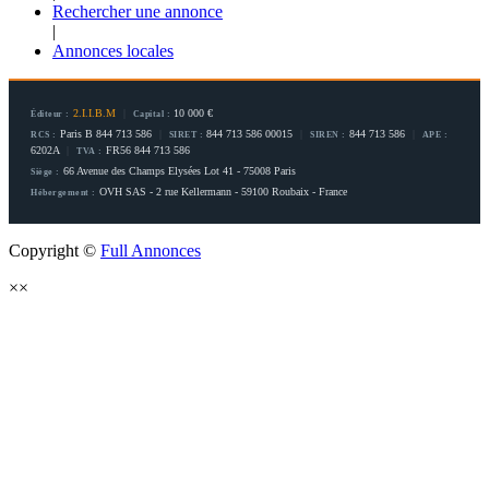
Rechercher une annonce
|
Annonces locales
2.I.I.B.M
|
10 000 €
Éditeur :
Capital :
Paris B 844 713 586
|
844 713 586 00015
|
844 713 586
|
RCS :
SIRET :
SIREN :
APE :
6202A
|
FR56 844 713 586
TVA :
66 Avenue des Champs Elysées Lot 41 - 75008 Paris
Siège :
OVH SAS - 2 rue Kellermann - 59100 Roubaix - France
Hébergement :
Copyright ©
Full Annonces
×
×