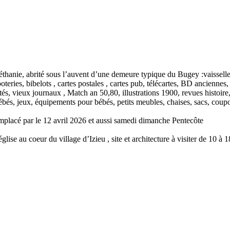
thanie, abrité sous l’auvent d’une demeure typique du Bugey :vaisselle, 
teries, bibelots , cartes postales , cartes pub, télécartes, BD anciennes, 
tés, vieux journaux , Match an 50,80, illustrations 1900, revues histoire, 
és, jeux, équipements pour bébés, petits meubles, chaises, sacs, coupon
mplacé par le 12 avril 2026 et aussi samedi dimanche Pentecôte
église au coeur du village d’Izieu , site et architecture à visiter de 10 