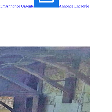
ium
Annonce Urgente
Annonce Encadrée