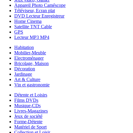
Appareil Photo Caméscope
Téléviseur, Ecran plat
DVD Lecteur Enregistreur
Home Cinema
Satellite TNT Cable
GPS
Lecteur MP3 MP4
Habitation
Mobilier-Meuble
Electroménager
Bricolage, Maison
Décoration
Jardinage
Art & Culture
Vin et gastronomie
Détente et Loisirs
Films DVDs
Musique-CDs
Livres-Magazines
Jeux de société
Forme-Détente
Matériel de Sport
Collection et Loisir