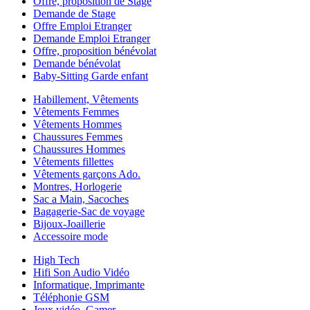
Offre, proposition de Stage
Demande de Stage
Offre Emploi Etranger
Demande Emploi Etranger
Offre, proposition bénévolat
Demande bénévolat
Baby-Sitting Garde enfant
Habillement, Vêtements
Vêtements Femmes
Vêtements Hommes
Chaussures Femmes
Chaussures Hommes
Vêtements fillettes
Vêtements garçons Ado.
Montres, Horlogerie
Sac a Main, Sacoches
Bagagerie-Sac de voyage
Bijoux-Joaillerie
Accessoire mode
High Tech
Hifi Son Audio Vidéo
Informatique, Imprimante
Téléphonie GSM
Jeux vidéo, Gamer