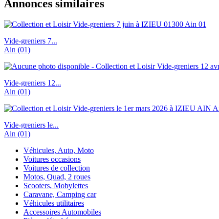
Annonces similaires
Vide-greniers 7...
Ain (01)
Vide-greniers 12...
Ain (01)
Vide-greniers le...
Ain (01)
Véhicules, Auto, Moto
Voitures occasions
Voitures de collection
Motos, Quad, 2 roues
Scooters, Mobylettes
Caravane, Camping car
Véhicules utilitaires
Accessoires Automobiles