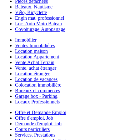
Pièces détachées
Bateaux, Nautisme
Vélo, Bicyclette
Engin mat. professionnel
Loc. Auto Moto Bateau
Covoiturage-Autopartage
Immobilier
Ventes Immobilières
Location maison
Location Appartement
Vente Achat Terrain
Vente, achat étranger
Location étranger
Location de vacances
Colocation immobilière
Bureaux et commerces
Garage box - Parking
Locaux Professionnels
Offre et Demande Emploi
Offre d'emploi, Job
Demande d'emploi, Job
Cours particuliers
Services, Prestations