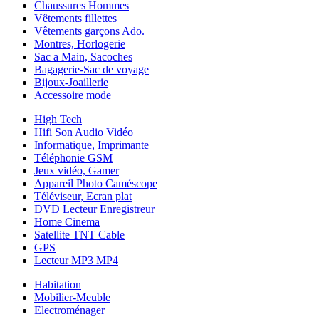
Chaussures Hommes
Vêtements fillettes
Vêtements garçons Ado.
Montres, Horlogerie
Sac a Main, Sacoches
Bagagerie-Sac de voyage
Bijoux-Joaillerie
Accessoire mode
High Tech
Hifi Son Audio Vidéo
Informatique, Imprimante
Téléphonie GSM
Jeux vidéo, Gamer
Appareil Photo Caméscope
Téléviseur, Ecran plat
DVD Lecteur Enregistreur
Home Cinema
Satellite TNT Cable
GPS
Lecteur MP3 MP4
Habitation
Mobilier-Meuble
Electroménager