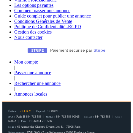
Les options payantes
Comment passer une annonce
Guide complet pour publier une annonce
Conditions Générales de Vente
Politique de Confidentialité -RGPD
Gestion des cookies
Nous contacter
Paiement sécurisé par
Stripe
STRIPE
Mon compte
|
Passer une annonce
|
Rechercher une annonce
|
Annonces locales
2.I.I.B.M
|
10 000 €
Éditeur :
Capital :
Paris B 844 713 586
|
844 713 586 00015
|
844 713 586
|
RCS :
SIRET :
SIREN :
APE :
6202A
|
FR56 844 713 586
TVA :
66 Avenue des Champs Elysées Lot 41 - 75008 Paris
Siège :
OVH SAS - 2 rue Kellermann - 59100 Roubaix - France
Hébergement :