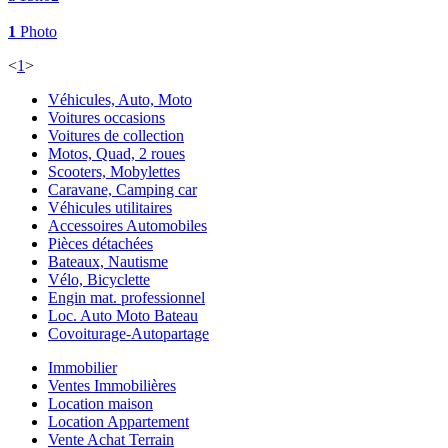
1
Photo
<
1
>
Véhicules, Auto, Moto
Voitures occasions
Voitures de collection
Motos, Quad, 2 roues
Scooters, Mobylettes
Caravane, Camping car
Véhicules utilitaires
Accessoires Automobiles
Pièces détachées
Bateaux, Nautisme
Vélo, Bicyclette
Engin mat. professionnel
Loc. Auto Moto Bateau
Covoiturage-Autopartage
Immobilier
Ventes Immobilières
Location maison
Location Appartement
Vente Achat Terrain