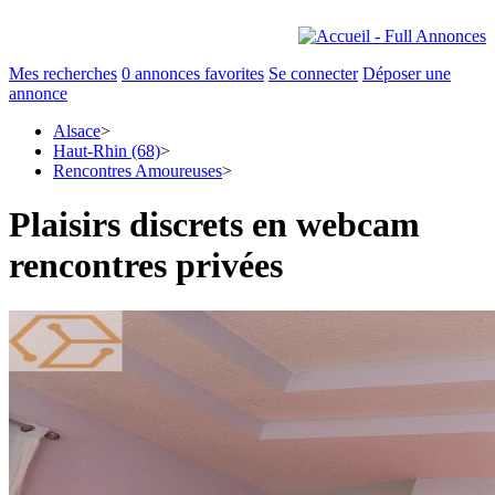
Mes recherches
0
annonces favorites
Se connecter
Déposer une
annonce
Alsace
>
Haut-Rhin (68)
>
Rencontres Amoureuses
>
Plaisirs discrets en webcam
rencontres privées