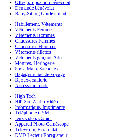
Offre, proposition bénévolat
Demande bénévolat
Baby-Sitting Garde enfant
Habillement, Vêtements
Vêtements Femmes
Vêtements Hommes
Chaussures Femmes
Chaussures Hommes
Vêtements fillettes
Vêtements garçons Ado.
Montres, Horlogerie
Sac a Main, Sacoches
Bagagerie-Sac de voyage
Bijoux-Joaillerie
Accessoire mode
High Tech
Hifi Son Audio Vidéo
Informatique, Imprimante
Téléphonie GSM
Jeux vidéo, Gamer
Appareil Photo Caméscope
Téléviseur, Ecran plat
DVD Lecteur Enregistreur