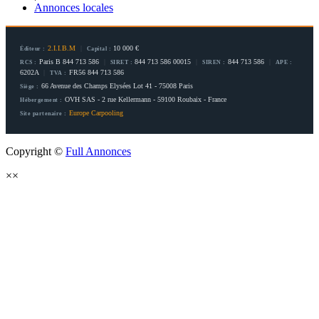
Annonces locales
2.I.I.B.M
|
10 000 €
Éditeur :
Capital :
Paris B 844 713 586
|
844 713 586 00015
|
844 713 586
|
RCS :
SIRET :
SIREN :
APE :
6202A
|
FR56 844 713 586
TVA :
66 Avenue des Champs Elysées Lot 41 - 75008 Paris
Siège :
OVH SAS - 2 rue Kellermann - 59100 Roubaix - France
Hébergement :
Europe Carpooling
Site partenaire :
Copyright ©
Full Annonces
×
×