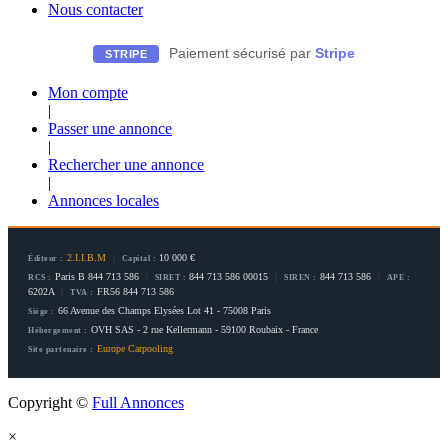
Nous contacter
Paiement sécurisé par
Stripe
STRIPE
Mon compte
|
Passer une annonce
|
Rechercher une annonce
|
Annonces locales
2.I.I.B.M
|
10 000 €
Éditeur :
Capital :
Paris B 844 713 586
|
844 713 586 00015
|
844 713 586
|
RCS :
SIRET :
SIREN :
APE :
6202A
|
FR56 844 713 586
TVA :
66 Avenue des Champs Elysées Lot 41 - 75008 Paris
Siège :
OVH SAS - 2 rue Kellermann - 59100 Roubaix - France
Hébergement :
Europe Carpooling
Site partenaire :
Copyright ©
Full Annonces
×