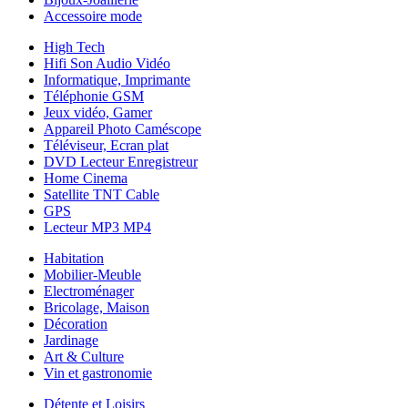
Accessoire mode
High Tech
Hifi Son Audio Vidéo
Informatique, Imprimante
Téléphonie GSM
Jeux vidéo, Gamer
Appareil Photo Caméscope
Téléviseur, Ecran plat
DVD Lecteur Enregistreur
Home Cinema
Satellite TNT Cable
GPS
Lecteur MP3 MP4
Habitation
Mobilier-Meuble
Electroménager
Bricolage, Maison
Décoration
Jardinage
Art & Culture
Vin et gastronomie
Détente et Loisirs