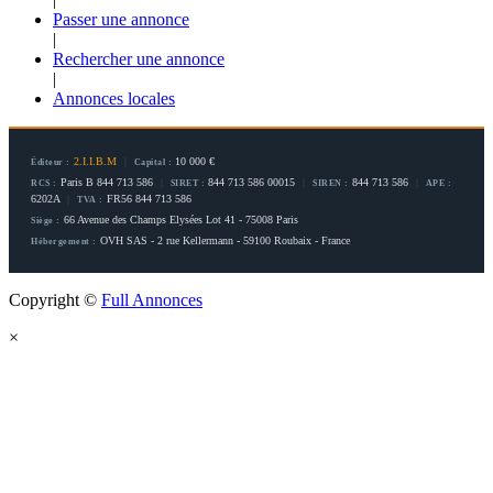
Passer une annonce
|
Rechercher une annonce
|
Annonces locales
2.I.I.B.M
|
10 000 €
Éditeur :
Capital :
Paris B 844 713 586
|
844 713 586 00015
|
844 713 586
|
RCS :
SIRET :
SIREN :
APE :
6202A
|
FR56 844 713 586
TVA :
66 Avenue des Champs Elysées Lot 41 - 75008 Paris
Siège :
OVH SAS - 2 rue Kellermann - 59100 Roubaix - France
Hébergement :
Copyright ©
Full Annonces
×