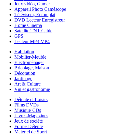
Jeux vidéo, Gamer
Appareil Photo Caméscope
Téléviseur, Ecran plat
DVD Lecteur Enregistreur
Home Cinema
Satellite TNT Cable
GPS
Lecteur MP3 MP4
Habitation
Mobilier-Meuble
Electroménager
Bricolage, Maison
Décoration
Jardinage
Art & Culture
Vin et gastronomie
Détente et Loisirs
Films DVDs
Musique-CDs
Livres-Magazines
Jeux de société
Forme-Détente
Matériel de Sport