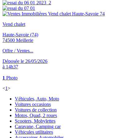
Vend chalet
Haute-Savoie (74)
74500 Meillerie
Offre / Ventes...
Déposée le 26/05/2026
à 14h37
1
Photo
<
1
>
Véhicules, Auto, Moto
Voitures occasions
Voitures de collection
Motos, Quad, 2 roues
Scooters, Mobylettes
Caravane, Camping car
Véhicules utilitaires
Accessoires Automobiles