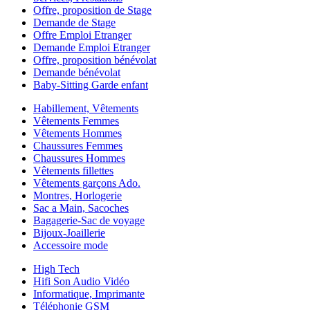
Offre, proposition de Stage
Demande de Stage
Offre Emploi Etranger
Demande Emploi Etranger
Offre, proposition bénévolat
Demande bénévolat
Baby-Sitting Garde enfant
Habillement, Vêtements
Vêtements Femmes
Vêtements Hommes
Chaussures Femmes
Chaussures Hommes
Vêtements fillettes
Vêtements garçons Ado.
Montres, Horlogerie
Sac a Main, Sacoches
Bagagerie-Sac de voyage
Bijoux-Joaillerie
Accessoire mode
High Tech
Hifi Son Audio Vidéo
Informatique, Imprimante
Téléphonie GSM