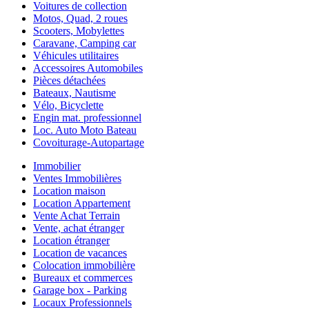
Voitures de collection
Motos, Quad, 2 roues
Scooters, Mobylettes
Caravane, Camping car
Véhicules utilitaires
Accessoires Automobiles
Pièces détachées
Bateaux, Nautisme
Vélo, Bicyclette
Engin mat. professionnel
Loc. Auto Moto Bateau
Covoiturage-Autopartage
Immobilier
Ventes Immobilières
Location maison
Location Appartement
Vente Achat Terrain
Vente, achat étranger
Location étranger
Location de vacances
Colocation immobilière
Bureaux et commerces
Garage box - Parking
Locaux Professionnels