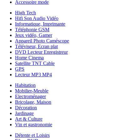
Accessoire mode
High Tech
Hifi Son Audio Vidéo
Informatique, Imprimante
Téléphonie GSM
Jeux vidéo, Gamer
Appareil Photo Caméscope
Téléviseur, Ecran plat
DVD Lecteur Enregistreur
Home Cinema
Satellite TNT Cable
GPS
Lecteur MP3 MP4
Habitation
Mobilier-Meuble
Electroménager
Bricolage, Maison
Décoration
Jardinage
Art & Culture
Vin et gastronomie
Détente et Loisirs