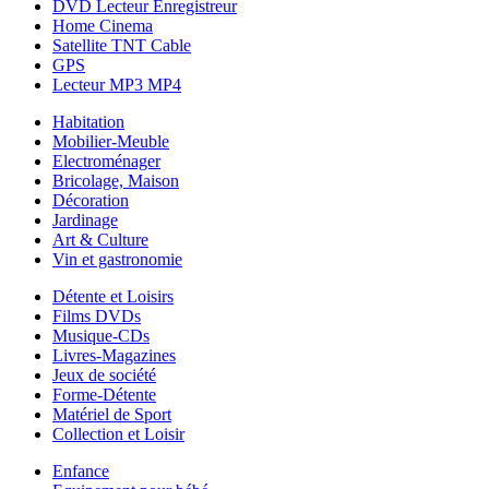
DVD Lecteur Enregistreur
Home Cinema
Satellite TNT Cable
GPS
Lecteur MP3 MP4
Habitation
Mobilier-Meuble
Electroménager
Bricolage, Maison
Décoration
Jardinage
Art & Culture
Vin et gastronomie
Détente et Loisirs
Films DVDs
Musique-CDs
Livres-Magazines
Jeux de société
Forme-Détente
Matériel de Sport
Collection et Loisir
Enfance