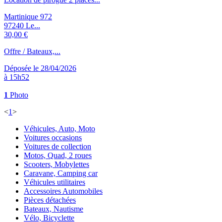
Martinique 972
97240 Le...
30,00 €
Offre / Bateaux,...
Déposée le 28/04/2026
à 15h52
1
Photo
<
1
>
Véhicules, Auto, Moto
Voitures occasions
Voitures de collection
Motos, Quad, 2 roues
Scooters, Mobylettes
Caravane, Camping car
Véhicules utilitaires
Accessoires Automobiles
Pièces détachées
Bateaux, Nautisme
Vélo, Bicyclette