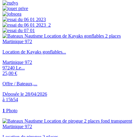
Location de Kayaks gonflables...
Martinique 972
97240 Le...
25,00 €
Offre / Bateaux,...
Déposée le 28/04/2026
à 15h54
1
Photo
Location de pirogue 2 places...