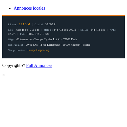
|
Annonces locales
2.I.I.B.M
|
10 000 €
Éditeur :
Capital :
Paris B 844 713 586
|
844 713 586 00015
|
844 713 586
|
RCS :
SIRET :
SIREN :
APE :
6202A
|
FR56 844 713 586
TVA :
66 Avenue des Champs Elysées Lot 41 - 75008 Paris
Siège :
OVH SAS - 2 rue Kellermann - 59100 Roubaix - France
Hébergement :
Europe Carpooling
Site partenaire :
Copyright ©
Full Annonces
×