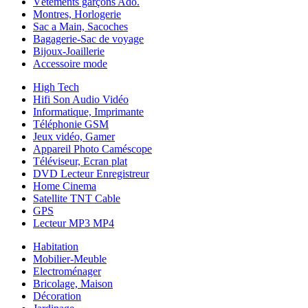
Vêtements garçons Ado.
Montres, Horlogerie
Sac a Main, Sacoches
Bagagerie-Sac de voyage
Bijoux-Joaillerie
Accessoire mode
High Tech
Hifi Son Audio Vidéo
Informatique, Imprimante
Téléphonie GSM
Jeux vidéo, Gamer
Appareil Photo Caméscope
Téléviseur, Ecran plat
DVD Lecteur Enregistreur
Home Cinema
Satellite TNT Cable
GPS
Lecteur MP3 MP4
Habitation
Mobilier-Meuble
Electroménager
Bricolage, Maison
Décoration