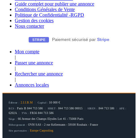
Guide complet pour publier une annonce
Conditions Générales de Vente
Politique de Confidentialité -RGPD
Gestion des cookies
Nous contacter
Paiement sécurisé par
Stripe
STRIPE
Mon compte
|
Passer une annonce
|
Rechercher une annonce
|
Annonces locales
2.I.I.B.M
|
10 000 €
Éditeur :
Capital :
Paris B 844 713 586
|
844 713 586 00015
|
844 713 586
|
RCS :
SIRET :
SIREN :
APE :
6202A
|
FR56 844 713 586
TVA :
66 Avenue des Champs Elysées Lot 41 - 75008 Paris
Siège :
OVH SAS - 2 rue Kellermann - 59100 Roubaix - France
Hébergement :
Europe Carpooling
Site partenaire :