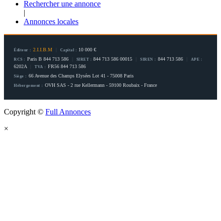
Rechercher une annonce
|
Annonces locales
2.I.I.B.M
|
10 000 €
Éditeur :
Capital :
Paris B 844 713 586
|
844 713 586 00015
|
844 713 586
|
RCS :
SIRET :
SIREN :
APE :
6202A
|
FR56 844 713 586
TVA :
66 Avenue des Champs Elysées Lot 41 - 75008 Paris
Siège :
OVH SAS - 2 rue Kellermann - 59100 Roubaix - France
Hébergement :
Copyright ©
Full Annonces
×