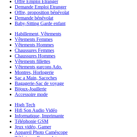
Offre Emploi Etranger
Demande Emploi Etranger
Offre, proposition bénévolat
Demande bénévolat
Baby-Sitting Garde enfant
Habillement, Vêtements
Vêtements Femmes
Vêtements Hommes
Chaussures Femmes
Chaussures Hommes
Vêtements fillettes
Vêtements garçons Ado.
Montres, Horlogerie
Sac a Main, Sacoches
Bagagerie-Sac de voyage
Bijoux-Joaillerie
Accessoire mode
High Tech
Hifi Son Audio Vidéo
Informatique, Imprimante
Téléphonie GSM
Jeux vidéo, Gamer
Appareil Photo Caméscope