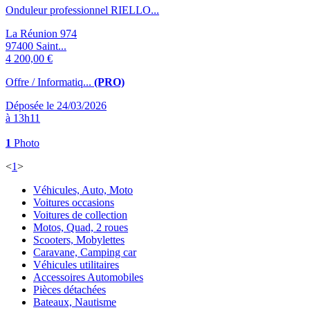
Onduleur professionnel RIELLO...
La Réunion 974
97400 Saint...
4 200,00 €
Offre / Informatiq...
(PRO)
Déposée le 24/03/2026
à 13h11
1
Photo
<
1
>
Véhicules, Auto, Moto
Voitures occasions
Voitures de collection
Motos, Quad, 2 roues
Scooters, Mobylettes
Caravane, Camping car
Véhicules utilitaires
Accessoires Automobiles
Pièces détachées
Bateaux, Nautisme