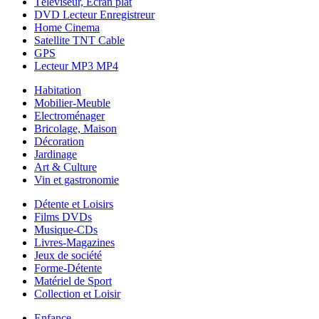
Téléviseur, Ecran plat
DVD Lecteur Enregistreur
Home Cinema
Satellite TNT Cable
GPS
Lecteur MP3 MP4
Habitation
Mobilier-Meuble
Electroménager
Bricolage, Maison
Décoration
Jardinage
Art & Culture
Vin et gastronomie
Détente et Loisirs
Films DVDs
Musique-CDs
Livres-Magazines
Jeux de société
Forme-Détente
Matériel de Sport
Collection et Loisir
Enfance