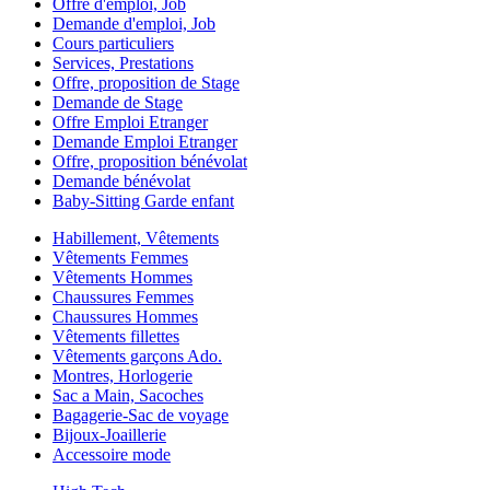
Offre d'emploi, Job
Demande d'emploi, Job
Cours particuliers
Services, Prestations
Offre, proposition de Stage
Demande de Stage
Offre Emploi Etranger
Demande Emploi Etranger
Offre, proposition bénévolat
Demande bénévolat
Baby-Sitting Garde enfant
Habillement, Vêtements
Vêtements Femmes
Vêtements Hommes
Chaussures Femmes
Chaussures Hommes
Vêtements fillettes
Vêtements garçons Ado.
Montres, Horlogerie
Sac a Main, Sacoches
Bagagerie-Sac de voyage
Bijoux-Joaillerie
Accessoire mode