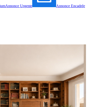
ium
Annonce Urgente
Annonce Encadrée