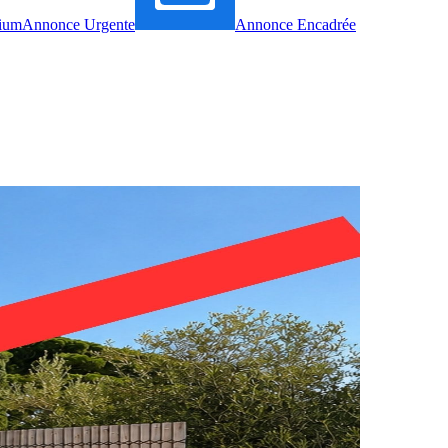
ium
Annonce Urgente
Annonce Encadrée