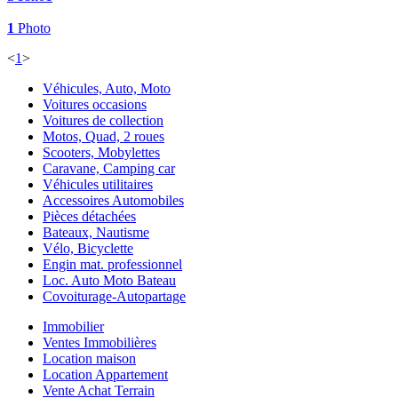
1
Photo
<
1
>
Véhicules, Auto, Moto
Voitures occasions
Voitures de collection
Motos, Quad, 2 roues
Scooters, Mobylettes
Caravane, Camping car
Véhicules utilitaires
Accessoires Automobiles
Pièces détachées
Bateaux, Nautisme
Vélo, Bicyclette
Engin mat. professionnel
Loc. Auto Moto Bateau
Covoiturage-Autopartage
Immobilier
Ventes Immobilières
Location maison
Location Appartement
Vente Achat Terrain