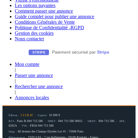
Les options payantes
Comment passer une annonce
Guide complet pour publier une annonce
Conditions Générales de Vente
Politique de Confidentialité -RGPD
Gestion des cookies
Nous contacter
Paiement sécurisé par
Stripe
STRIPE
Mon compte
|
Passer une annonce
|
Rechercher une annonce
|
Annonces locales
2.I.I.B.M
|
10 000 €
Éditeur :
Capital :
Paris B 844 713 586
|
844 713 586 00015
|
844 713 586
|
RCS :
SIRET :
SIREN :
APE :
6202A
|
FR56 844 713 586
TVA :
66 Avenue des Champs Elysées Lot 41 - 75008 Paris
Siège :
OVH SAS - 2 rue Kellermann - 59100 Roubaix - France
Hébergement :