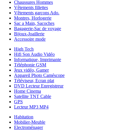
Chaussures Hommes
Vêtements fillettes
Vêtements garçons Ado.
Montres, Horlogerie
Sac a Main, Sacoches
Bagagerie-Sac de voyage
Bijoux-Joaillerie
Accessoire mode
High Tech
Hifi Son Audio Vidéo
Informatique, Imprimante
Téléphonie GSM
Jeux vidéo, Gamer
Appareil Photo Caméscope
Téléviseur, Ecran plat
DVD Lecteur Enregistreur
Home Cinema
Satellite TNT Cable
GPS
Lecteur MP3 MP4
Habitation
Mobilier-Meuble
Electroménager