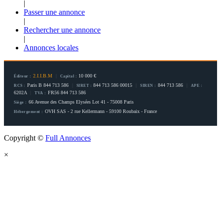
|
Passer une annonce
|
Rechercher une annonce
|
Annonces locales
2.I.I.B.M
|
10 000 €
Éditeur :
Capital :
Paris B 844 713 586
|
844 713 586 00015
|
844 713 586
|
RCS :
SIRET :
SIREN :
APE :
6202A
|
FR56 844 713 586
TVA :
66 Avenue des Champs Elysées Lot 41 - 75008 Paris
Siège :
OVH SAS - 2 rue Kellermann - 59100 Roubaix - France
Hébergement :
Copyright ©
Full Annonces
×