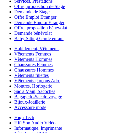
Services, Prestations
Offre, proposition de Stage
Demande de Stage
Offre Emploi Etranger
Demande Emploi Etranger
Offre, proposition bénévolat
Demande bénévolat
Baby-Sitting Garde enfant
Habillement, Vêtements
Vêtements Femmes
Vêtements Hommes
Chaussures Femmes
Chaussures Hommes
Vêtements fillettes
Vêtements garçons Ado.
Montres, Horlogerie
Sac a Main, Sacoches
Bagagerie-Sac de voyage
Bijoux-Joaillerie
Accessoire mode
High Tech
Hifi Son Audio Vidéo
Informatique, Imprimante