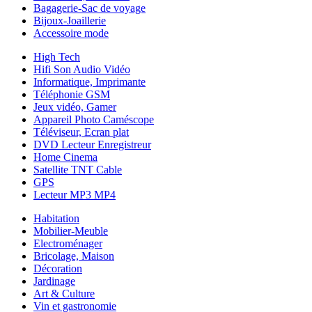
Bagagerie-Sac de voyage
Bijoux-Joaillerie
Accessoire mode
High Tech
Hifi Son Audio Vidéo
Informatique, Imprimante
Téléphonie GSM
Jeux vidéo, Gamer
Appareil Photo Caméscope
Téléviseur, Ecran plat
DVD Lecteur Enregistreur
Home Cinema
Satellite TNT Cable
GPS
Lecteur MP3 MP4
Habitation
Mobilier-Meuble
Electroménager
Bricolage, Maison
Décoration
Jardinage
Art & Culture
Vin et gastronomie