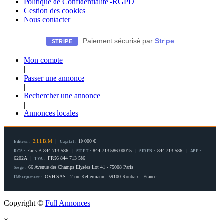
Politique de Confidentialité -RGPD
Gestion des cookies
Nous contacter
Paiement sécurisé par
Stripe
STRIPE
Mon compte
|
Passer une annonce
|
Rechercher une annonce
|
Annonces locales
2.I.I.B.M
|
10 000 €
Éditeur :
Capital :
Paris B 844 713 586
|
844 713 586 00015
|
844 713 586
|
RCS :
SIRET :
SIREN :
APE :
6202A
|
FR56 844 713 586
TVA :
66 Avenue des Champs Elysées Lot 41 - 75008 Paris
Siège :
OVH SAS - 2 rue Kellermann - 59100 Roubaix - France
Hébergement :
Copyright ©
Full Annonces
×