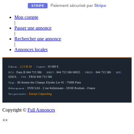
Paiement sécurisé par
Stripe
STRIPE
Mon compte
|
Passer une annonce
|
Rechercher une annonce
|
Annonces locales
2.I.I.B.M
|
10 000 €
Éditeur :
Capital :
Paris B 844 713 586
|
844 713 586 00015
|
844 713 586
|
RCS :
SIRET :
SIREN :
APE :
6202A
|
FR56 844 713 586
TVA :
66 Avenue des Champs Elysées Lot 41 - 75008 Paris
Siège :
OVH SAS - 2 rue Kellermann - 59100 Roubaix - France
Hébergement :
Europe Carpooling
Site partenaire :
Copyright ©
Full Annonces
×
×