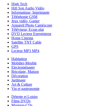
High Tech
Hifi Son Audio Vidéo
Informatique, Imprimante
Téléphonie GSM
Jeux vidéo, Gamer
Appareil Photo Caméscope
Téléviseur, Ecran plat
DVD Lecteur Enregistreur
Home Cinema
Satellite TNT Cable
GPS
Lecteur MP3 MP4
Habitation
Mobilier-Meuble
Electroménager
Bricolage, Maison
Décoration
Jardinage
Art & Culture
Vin et gastronomie
Détente et Loisirs
Films DVDs
Musique-CDs