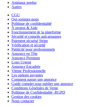
Animaux perdus
Autres
CGU
Qui sommes-nous
Politique de confidentialité
À propos & Aide
Fonctionnement de la plateforme
Sécurité et conseils anti-arnaques
Paiement sécurisé Stripe
Vérification et sécurité
Publicité pour professionnels
Annonce en Tête
Annonce Premium
Logo Urgent
Annonce Encadrée
Vitrine Professionnelle
Les options payantes
Comment passer une annonce
Guide complet pour publier une annonce
Conditions Générales de Vente
Politique de Confidentialité -RGPD
Gestion des cookies
Nous contacter