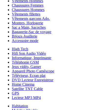
Vêtements Hommes
Chaussures Femmes
Chaussures Hommes
Vêtements fillettes
Vêtements garçons Ado.
Montres, Horlogerie
Sac a Main, Sacoches
Bagagerie-Sac de voyage
Bijoux-Joaillerie
Accessoire mode
High Tech
Hifi Son Audio Vidéo
Informatique, Imprimante
Téléphonie GSM
Jeux vidéo, Gamer
Appareil Photo Caméscope
Téléviseur, Ecran plat
DVD Lecteur Enregistreur
Home Cinema
Satellite TNT Cable
GPS
Lecteur MP3 MP4
Habitation