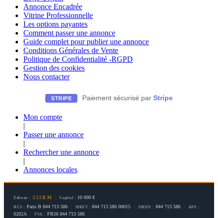
Annonce Encadrée
Vitrine Professionnelle
Les options payantes
Comment passer une annonce
Guide complet pour publier une annonce
Conditions Générales de Vente
Politique de Confidentialité -RGPD
Gestion des cookies
Nous contacter
Paiement sécurisé par
Stripe
STRIPE
Mon compte
|
Passer une annonce
|
Rechercher une annonce
|
Annonces locales
2.I.I.B.M
|
10 000 €
Éditeur :
Capital :
Paris B 844 713 586
|
844 713 586 00015
|
844 713 586
|
RCS :
SIRET :
SIREN :
APE :
6202A
|
FR56 844 713 586
TVA :