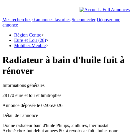
Mes recherches
0
annonces favorites
Se connecter
Déposer une
annonce
Région Centre
>
Eure-et-Loir (28)
>
Mobilier-Meuble
>
Radiateur à bain d'huile fuit à
rénover
Informations générales
28170 eure et loir et limitrophes
Annonce déposée
le 02/06/2026
Détail de l'annonce
Donne radiateur bain d'huile Philips, 2 allures, thermostat
Acheté chez but début années 80, à revoir car fuit l'huile, pour