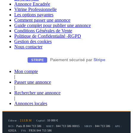
Annonce Encadrée
Vitrine Professionnelle
Les options payantes
Comment passer une annonce
Guide complet pour publier une annonce
Conditions Générales de Vente
Politique de Confidentialité -RGPD
Gestion des cookies
Nous contacter
Paiement sécurisé par
Stripe
STRIPE
Mon compte
|
Passer une annonce
|
Rechercher une annonce
|
Annonces locales
2.I.I.B.M
|
10 000 €
Éditeur :
Capital :
Paris B 844 713 586
|
844 713 586 00015
|
844 713 586
|
RCS :
SIRET :
SIREN :
APE :
6202A
|
FR56 844 713 586
TVA :