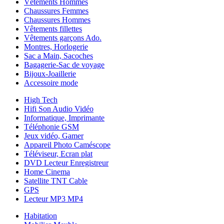
Vêtements Hommes
Chaussures Femmes
Chaussures Hommes
Vêtements fillettes
Vêtements garçons Ado.
Montres, Horlogerie
Sac a Main, Sacoches
Bagagerie-Sac de voyage
Bijoux-Joaillerie
Accessoire mode
High Tech
Hifi Son Audio Vidéo
Informatique, Imprimante
Téléphonie GSM
Jeux vidéo, Gamer
Appareil Photo Caméscope
Téléviseur, Ecran plat
DVD Lecteur Enregistreur
Home Cinema
Satellite TNT Cable
GPS
Lecteur MP3 MP4
Habitation