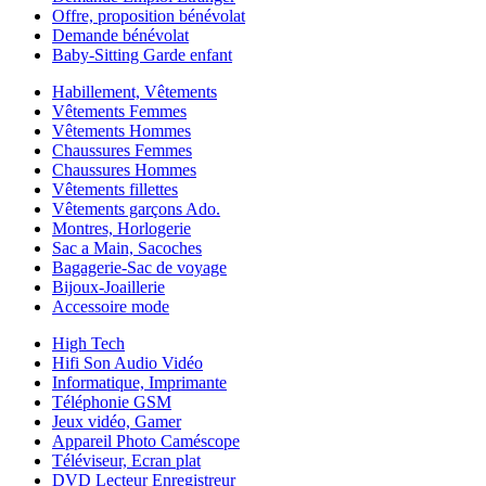
Offre, proposition bénévolat
Demande bénévolat
Baby-Sitting Garde enfant
Habillement, Vêtements
Vêtements Femmes
Vêtements Hommes
Chaussures Femmes
Chaussures Hommes
Vêtements fillettes
Vêtements garçons Ado.
Montres, Horlogerie
Sac a Main, Sacoches
Bagagerie-Sac de voyage
Bijoux-Joaillerie
Accessoire mode
High Tech
Hifi Son Audio Vidéo
Informatique, Imprimante
Téléphonie GSM
Jeux vidéo, Gamer
Appareil Photo Caméscope
Téléviseur, Ecran plat
DVD Lecteur Enregistreur