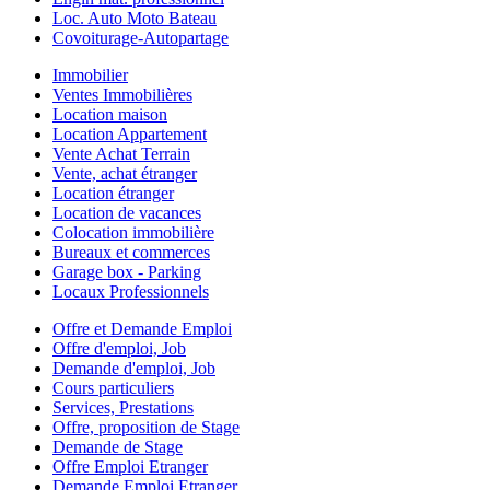
Loc. Auto Moto Bateau
Covoiturage-Autopartage
Immobilier
Ventes Immobilières
Location maison
Location Appartement
Vente Achat Terrain
Vente, achat étranger
Location étranger
Location de vacances
Colocation immobilière
Bureaux et commerces
Garage box - Parking
Locaux Professionnels
Offre et Demande Emploi
Offre d'emploi, Job
Demande d'emploi, Job
Cours particuliers
Services, Prestations
Offre, proposition de Stage
Demande de Stage
Offre Emploi Etranger
Demande Emploi Etranger