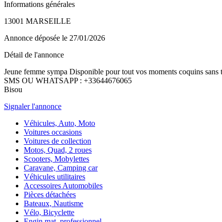
Informations générales
13001 MARSEILLE
Annonce déposée
le 27/01/2026
Détail de l'annonce
Jeune femme sympa Disponible pour tout vos moments coquins sans
SMS OU WHATSAPP : +33644676065
Bisou
Signaler l'annonce
Véhicules, Auto, Moto
Voitures occasions
Voitures de collection
Motos, Quad, 2 roues
Scooters, Mobylettes
Caravane, Camping car
Véhicules utilitaires
Accessoires Automobiles
Pièces détachées
Bateaux, Nautisme
Vélo, Bicyclette
Engin mat. professionnel