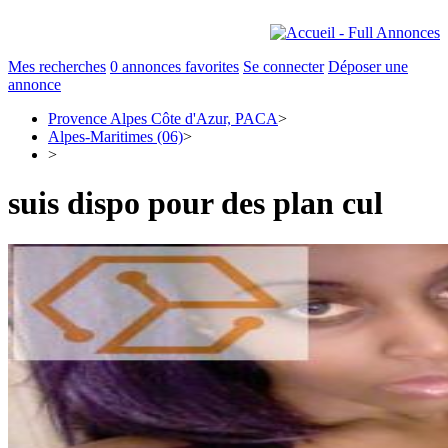
Mes recherches
0
annonces favorites
Se connecter
Déposer une
annonce
Provence Alpes Côte d'Azur, PACA
>
Alpes-Maritimes (06)
>
>
suis dispo pour des plan cul