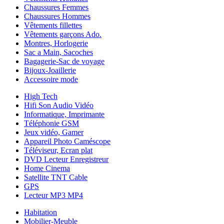
Chaussures Femmes
Chaussures Hommes
Vêtements fillettes
Vêtements garçons Ado.
Montres, Horlogerie
Sac a Main, Sacoches
Bagagerie-Sac de voyage
Bijoux-Joaillerie
Accessoire mode
High Tech
Hifi Son Audio Vidéo
Informatique, Imprimante
Téléphonie GSM
Jeux vidéo, Gamer
Appareil Photo Caméscope
Téléviseur, Ecran plat
DVD Lecteur Enregistreur
Home Cinema
Satellite TNT Cable
GPS
Lecteur MP3 MP4
Habitation
Mobilier-Meuble