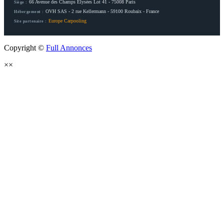
66 Avenue des Champs Elysées Lot 41 - 75008 Paris
Siège :
OVH SAS - 2 rue Kellermann - 59100 Roubaix - France
Hébergement :
Europe Carpooling
Site partenaire :
Copyright ©
Full Annonces
×
×