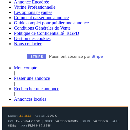
Annonce Encadrée
Vitrine Professionnelle
Les options payantes
Comment passer une annonce
Guide complet pour publier une annonce
Conditions Générales de Vente
Politique de Confidentialité -RGPD
Gestion des cookies
Nous contacter
Paiement sécurisé par
Stripe
STRIPE
Mon compte
|
Passer une annonce
|
Rechercher une annonce
|
Annonces locales
2.I.I.B.M
|
10 000 €
Éditeur :
Capital :
Paris B 844 713 586
|
844 713 586 00015
|
844 713 586
|
RCS :
SIRET :
SIREN :
APE :
6202A
|
FR56 844 713 586
TVA :