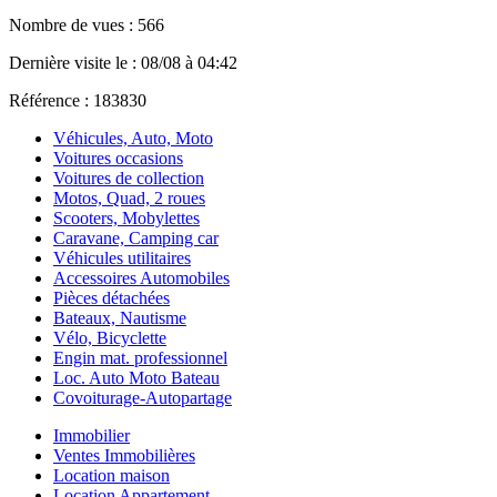
Nombre de vues : 566
Dernière visite le : 08/08 à 04:42
Référence : 183830
Véhicules, Auto, Moto
Voitures occasions
Voitures de collection
Motos, Quad, 2 roues
Scooters, Mobylettes
Caravane, Camping car
Véhicules utilitaires
Accessoires Automobiles
Pièces détachées
Bateaux, Nautisme
Vélo, Bicyclette
Engin mat. professionnel
Loc. Auto Moto Bateau
Covoiturage-Autopartage
Immobilier
Ventes Immobilières
Location maison
Location Appartement