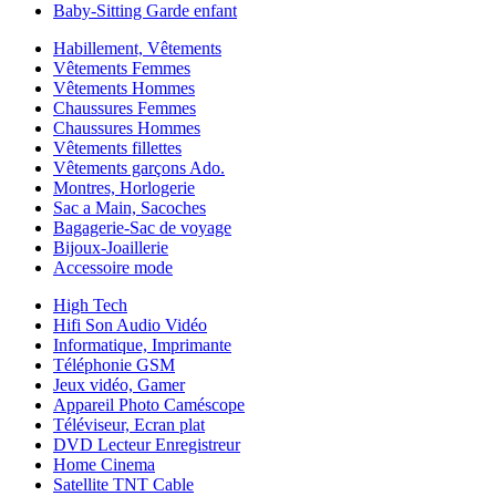
Baby-Sitting Garde enfant
Habillement, Vêtements
Vêtements Femmes
Vêtements Hommes
Chaussures Femmes
Chaussures Hommes
Vêtements fillettes
Vêtements garçons Ado.
Montres, Horlogerie
Sac a Main, Sacoches
Bagagerie-Sac de voyage
Bijoux-Joaillerie
Accessoire mode
High Tech
Hifi Son Audio Vidéo
Informatique, Imprimante
Téléphonie GSM
Jeux vidéo, Gamer
Appareil Photo Caméscope
Téléviseur, Ecran plat
DVD Lecteur Enregistreur
Home Cinema
Satellite TNT Cable