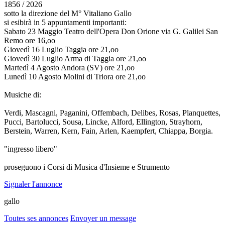
1856 / 2026
sotto la direzione del M° Vitaliano Gallo
si esibirà in 5 appuntamenti importanti:
Sabato 23 Maggio Teatro dell'Opera Don Orione via G. Galilei San
Remo ore 16,oo
Giovedì 16 Luglio Taggia ore 21,oo
Giovedì 30 Luglio Arma di Taggia ore 21,oo
Martedì 4 Agosto Andora (SV) ore 21,oo
Lunedì 10 Agosto Molini di Triora ore 21,oo
Musiche di:
Verdi, Mascagni, Paganini, Offembach, Delibes, Rosas, Planquettes,
Pucci, Bartolucci, Sousa, Lincke, Alford, Ellington, Strayhorn,
Berstein, Warren, Kern, Fain, Arlen, Kaempfert, Chiappa, Borgia.
"ingresso libero"
proseguono i Corsi di Musica d'Insieme e Strumento
Signaler l'annonce
gallo
Toutes ses annonces
Envoyer un message