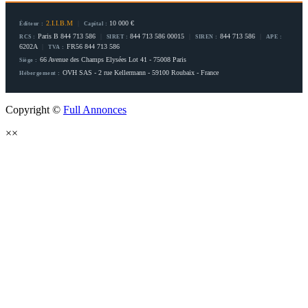
2.I.I.B.M
|
10 000 €
Éditeur :
Capital :
Paris B 844 713 586
|
844 713 586 00015
|
844 713 586
|
RCS :
SIRET :
SIREN :
APE :
6202A
|
FR56 844 713 586
TVA :
66 Avenue des Champs Elysées Lot 41 - 75008 Paris
Siège :
OVH SAS - 2 rue Kellermann - 59100 Roubaix - France
Hébergement :
Copyright ©
Full Annonces
×
×