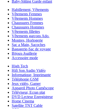
Baby-Sitting Garde enfant
Habillement, Vêtements
Vêtements Femmes
Vêtements Hommes
Chaussures Femmes
Chaussures Hommes
Vêtements fillettes
Vêtements garçons Ado.
Montres, Horlogerie
Sac a Main, Sacoches
Bagagerie-Sac de voyage
Bijoux-Joaillerie
Accessoire mode
High Tech
Hifi Son Audio Vidéo
Informatique, Imprimante
Téléphonie GSM
Jeux vidéo, Gamer
Appareil Photo Caméscope
Téléviseur, Ecran plat
DVD Lecteur Enregistreur
Home Cinema
Satellite TNT Cable