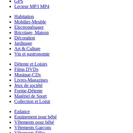
GPS
Lecteur MP3 MP4
Habitation
Mobilier-Meuble
Electroménager
Bricolage, Maison
Décoration
Jardinage
Art & Culture
Vin et gastronomie
Détente et Loisirs
Films DVDs
Musique-CDs
Livres-Magazines
Jeux de société
Forme-Détente
Matériel de Sport
Collection et Loisir
Enfance
Equipement pour bébé
Vêtements pour bébé
Vêtements Garçons
Vêtements Filles