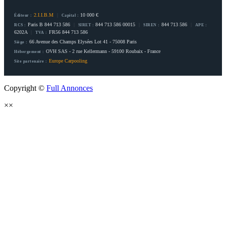
2.I.I.B.M
|
10 000 €
Éditeur :
Capital :
Paris B 844 713 586
|
844 713 586 00015
|
844 713 586
|
RCS :
SIRET :
SIREN :
APE :
6202A
|
FR56 844 713 586
TVA :
66 Avenue des Champs Elysées Lot 41 - 75008 Paris
Siège :
OVH SAS - 2 rue Kellermann - 59100 Roubaix - France
Hébergement :
Europe Carpooling
Site partenaire :
Copyright ©
Full Annonces
×
×