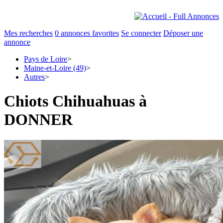
Mes recherches
0
annonces favorites
Se connecter
Déposer une
annonce
Pays de Loire
>
Maine-et-Loire (49)
>
Autres
>
Chiots Chihuahuas à
DONNER