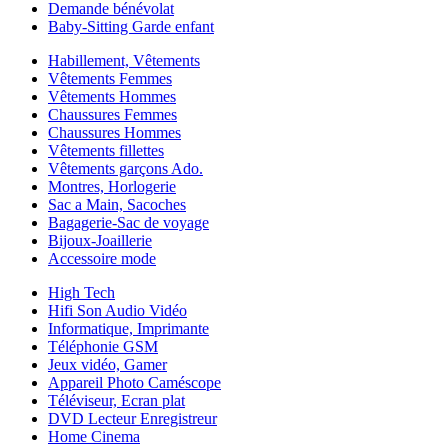
Demande bénévolat
Baby-Sitting Garde enfant
Habillement, Vêtements
Vêtements Femmes
Vêtements Hommes
Chaussures Femmes
Chaussures Hommes
Vêtements fillettes
Vêtements garçons Ado.
Montres, Horlogerie
Sac a Main, Sacoches
Bagagerie-Sac de voyage
Bijoux-Joaillerie
Accessoire mode
High Tech
Hifi Son Audio Vidéo
Informatique, Imprimante
Téléphonie GSM
Jeux vidéo, Gamer
Appareil Photo Caméscope
Téléviseur, Ecran plat
DVD Lecteur Enregistreur
Home Cinema