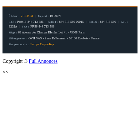
2.I.I.B.M
|
10 000 €
Éditeur :
Capital :
Paris B 844 713 586
|
844 713 586 00015
|
844 713 586
|
RCS :
SIRET :
SIREN :
APE :
6202A
|
FR56 844 713 586
TVA :
66 Avenue des Champs Elysées Lot 41 - 75008 Paris
Siège :
OVH SAS - 2 rue Kellermann - 59100 Roubaix - France
Hébergement :
Europe Carpooling
Site partenaire :
Copyright ©
Full Annonces
×
×