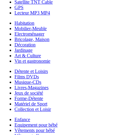
Satellite TNT Cable
GPS
Lecteur MP3 MP4
Habitation
Mobilier-Meuble
Electroménager
Bricolage, Maison
Décoration
Jardinage
Art & Culture
Vin et gastronomie
Détente et Loisirs
Films DVDs
Musique-CDs
Livres-Magazines
Jeux de société
Forme-Détente
Matériel de Sport
Collection et Loisir
Enfance
Equipement pour bébé
Vêtements pour bébé