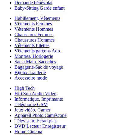
Demande bénévolat
Baby-Sitting Garde enfant
Habillement, Vêtements
Vêtements Femmes
Vêtements Hommes
Chaussures Femmes
Chaussures Hommes
Vêtements fillettes
Vêtements garçons Ado.
Montres, Horlogerie
Sac a Main, Sacoches
Bagagerie-Sac de voyage
Bijoux-Joaillerie
Accessoire mode
High Tech
Hifi Son Audio Vidéo
Informatique, Imprimante
Téléphonie GSM
Jeux vidéo, Gamer
Appareil Photo Caméscope
Téléviseur, Ecran plat
DVD Lecteur Enregistreur
Home Cinema