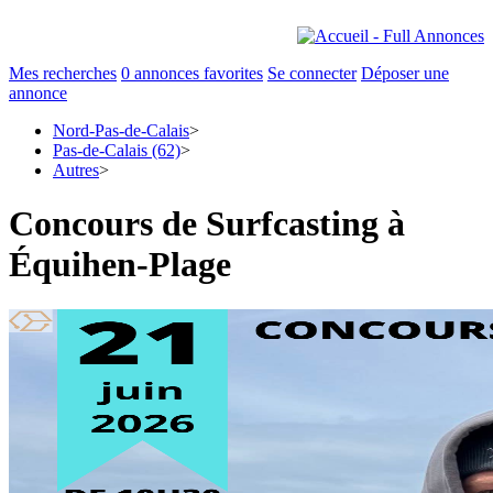
Mes recherches
0
annonces favorites
Se connecter
Déposer une
annonce
Nord-Pas-de-Calais
>
Pas-de-Calais (62)
>
Autres
>
Concours de Surfcasting à
Équihen-Plage