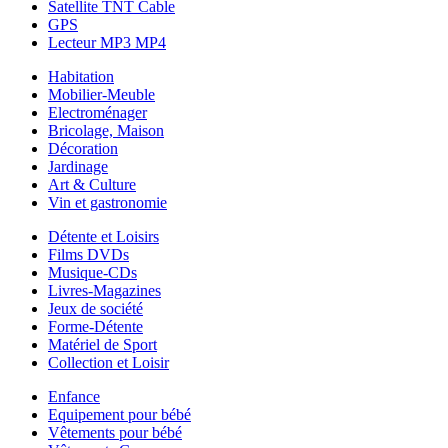
Satellite TNT Cable
GPS
Lecteur MP3 MP4
Habitation
Mobilier-Meuble
Electroménager
Bricolage, Maison
Décoration
Jardinage
Art & Culture
Vin et gastronomie
Détente et Loisirs
Films DVDs
Musique-CDs
Livres-Magazines
Jeux de société
Forme-Détente
Matériel de Sport
Collection et Loisir
Enfance
Equipement pour bébé
Vêtements pour bébé