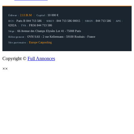
2.I.I.B.M
|
10 000 €
Éditeur :
Capital :
Paris B 844 713 586
|
844 713 586 00015
|
844 713 586
|
RCS :
SIRET :
SIREN :
APE :
6202A
|
FR56 844 713 586
TVA :
66 Avenue des Champs Elysées Lot 41 - 75008 Paris
Siège :
OVH SAS - 2 rue Kellermann - 59100 Roubaix - France
Hébergement :
Europe Carpooling
Site partenaire :
Copyright ©
Full Annonces
×
×