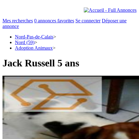
Mes recherches
0
annonces favorites
Se connecter
Déposer une
annonce
Nord-Pas-de-Calais
>
Nord (59)
>
Adoption Animaux
>
Jack Russell 5 ans