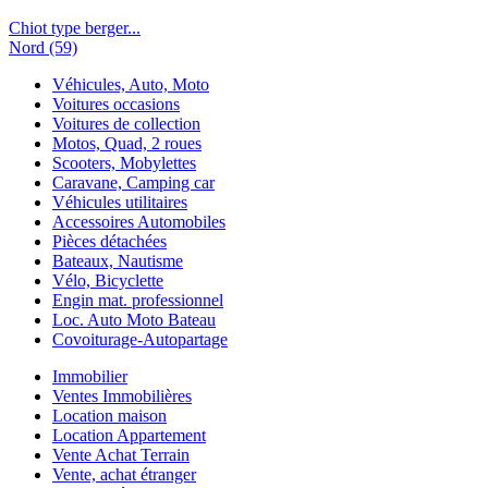
Chiot type berger...
Nord (59)
Véhicules, Auto, Moto
Voitures occasions
Voitures de collection
Motos, Quad, 2 roues
Scooters, Mobylettes
Caravane, Camping car
Véhicules utilitaires
Accessoires Automobiles
Pièces détachées
Bateaux, Nautisme
Vélo, Bicyclette
Engin mat. professionnel
Loc. Auto Moto Bateau
Covoiturage-Autopartage
Immobilier
Ventes Immobilières
Location maison
Location Appartement
Vente Achat Terrain
Vente, achat étranger