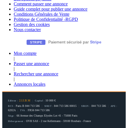
Comment passer une annonce
Guide complet pour publier une annonce
Conditions Générales de Vente
Politique de Confidentialité -RGPD
Gestion des cookies
Nous contacter
Paiement sécurisé par
Stripe
STRIPE
Mon compte
|
Passer une annonce
|
Rechercher une annonce
|
Annonces locales
2.I.I.B.M
|
10 000 €
Éditeur :
Capital :
Paris B 844 713 586
|
844 713 586 00015
|
844 713 586
|
RCS :
SIRET :
SIREN :
APE :
6202A
|
FR56 844 713 586
TVA :
66 Avenue des Champs Elysées Lot 41 - 75008 Paris
Siège :
OVH SAS - 2 rue Kellermann - 59100 Roubaix - France
Hébergement :