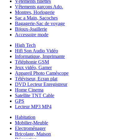
Vêtements fillettes
Vêtements garçons Ado.
Montres, Horlogerie
Sac a Main, Sacoches
Bagagerie-Sac de voyage
Bijoux-Joaillerie
Accessoire mode
High Tech
Hifi Son Audio Vidéo
Informatique, Imprimante
Téléphonie GSM
Jeux vidéo, Gamer
Appareil Photo Caméscope
Téléviseur, Ecran plat
DVD Lecteur Enregistreur
Home Cinema
Satellite TNT Cable
GPS
Lecteur MP3 MP4
Habitation
Mobilier-Meuble
Electroménager
Bricolage, Maison