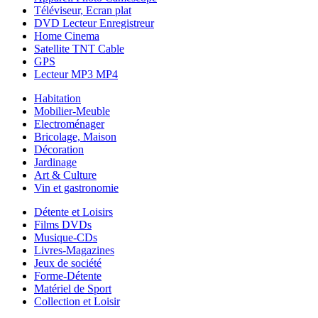
Téléviseur, Ecran plat
DVD Lecteur Enregistreur
Home Cinema
Satellite TNT Cable
GPS
Lecteur MP3 MP4
Habitation
Mobilier-Meuble
Electroménager
Bricolage, Maison
Décoration
Jardinage
Art & Culture
Vin et gastronomie
Détente et Loisirs
Films DVDs
Musique-CDs
Livres-Magazines
Jeux de société
Forme-Détente
Matériel de Sport
Collection et Loisir