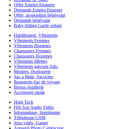
Offre Emploi Etranger
Demande Emploi Etranger
Offre, proposition bénévolat
Demande bénévolat
Baby-Sitting Garde enfant
Habillement, Vêtements
Vêtements Femmes
Vêtements Hommes
Chaussures Femmes
Chaussures Hommes
Vêtements fillettes
Vêtements garçons Ado.
Montres, Horlogerie
Sac a Main, Sacoches
Bagagerie-Sac de voyage
Bijoux-Joaillerie
Accessoire mode
High Tech
Hifi Son Audio Vidéo
Informatique, Imprimante
Téléphonie GSM
Jeux vidéo, Gamer
Appareil Photo Caméscope