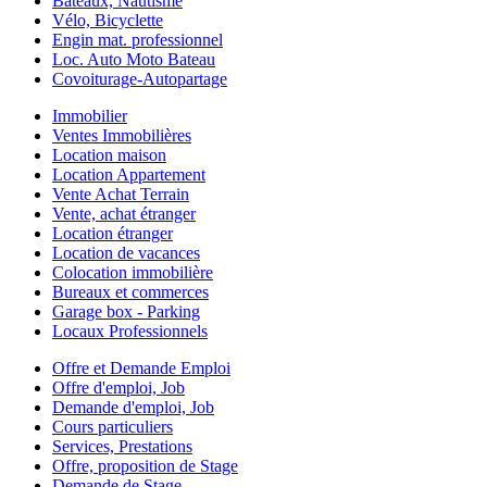
Bateaux, Nautisme
Vélo, Bicyclette
Engin mat. professionnel
Loc. Auto Moto Bateau
Covoiturage-Autopartage
Immobilier
Ventes Immobilières
Location maison
Location Appartement
Vente Achat Terrain
Vente, achat étranger
Location étranger
Location de vacances
Colocation immobilière
Bureaux et commerces
Garage box - Parking
Locaux Professionnels
Offre et Demande Emploi
Offre d'emploi, Job
Demande d'emploi, Job
Cours particuliers
Services, Prestations
Offre, proposition de Stage
Demande de Stage