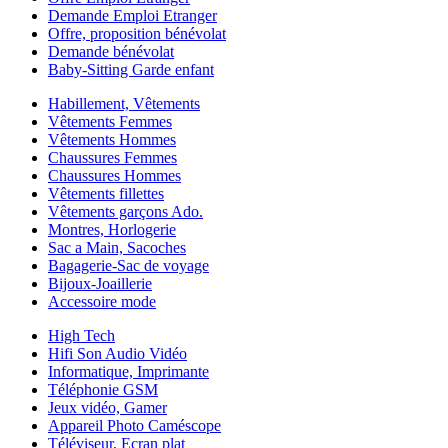
Demande Emploi Etranger
Offre, proposition bénévolat
Demande bénévolat
Baby-Sitting Garde enfant
Habillement, Vêtements
Vêtements Femmes
Vêtements Hommes
Chaussures Femmes
Chaussures Hommes
Vêtements fillettes
Vêtements garçons Ado.
Montres, Horlogerie
Sac a Main, Sacoches
Bagagerie-Sac de voyage
Bijoux-Joaillerie
Accessoire mode
High Tech
Hifi Son Audio Vidéo
Informatique, Imprimante
Téléphonie GSM
Jeux vidéo, Gamer
Appareil Photo Caméscope
Téléviseur, Ecran plat