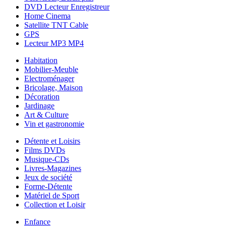
DVD Lecteur Enregistreur
Home Cinema
Satellite TNT Cable
GPS
Lecteur MP3 MP4
Habitation
Mobilier-Meuble
Electroménager
Bricolage, Maison
Décoration
Jardinage
Art & Culture
Vin et gastronomie
Détente et Loisirs
Films DVDs
Musique-CDs
Livres-Magazines
Jeux de société
Forme-Détente
Matériel de Sport
Collection et Loisir
Enfance