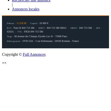
Rechercher une annonce
|
Annonces locales
2.I.I.B.M
|
10 000 €
Éditeur :
Capital :
Paris B 844 713 586
|
844 713 586 00015
|
844 713 586
|
RCS :
SIRET :
SIREN :
APE :
6202A
|
FR56 844 713 586
TVA :
66 Avenue des Champs Elysées Lot 41 - 75008 Paris
Siège :
OVH SAS - 2 rue Kellermann - 59100 Roubaix - France
Hébergement :
Copyright ©
Full Annonces
×
×