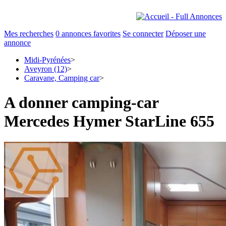
Mes recherches
0
annonces favorites
Se connecter
Déposer une
annonce
Midi-Pyrénées
>
Aveyron (12)
>
Caravane, Camping car
>
A donner camping-car
Mercedes Hymer StarLine 655