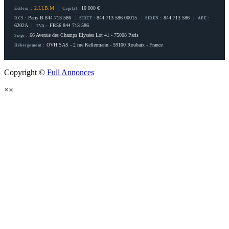
2.I.I.B.M
|
10 000 €
Éditeur :
Capital :
Paris B 844 713 586
|
844 713 586 00015
|
844 713 586
|
RCS :
SIRET :
SIREN :
APE :
6202A
|
FR56 844 713 586
TVA :
66 Avenue des Champs Elysées Lot 41 - 75008 Paris
Siège :
OVH SAS - 2 rue Kellermann - 59100 Roubaix - France
Hébergement :
Copyright ©
Full Annonces
×
×