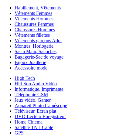
Habillement, Vêtements
Vêtements Femmes
Vêtements Hommes
Chaussures Femmes
Chaussures Hommes
Vêtements fillettes
Vêtements garçons Ado.
Montres, Horlogerie
Sac a Main, Sacoches
Bagagerie-Sac de voyage
Bijoux-Joaillerie
Accessoire mode
High Tech
Hifi Son Audio Vidéo
Informatique, Imprimante
Téléphonie GSM
Jeux vidéo, Gamer
Appareil Photo Caméscope
Téléviseur, Ecran plat
DVD Lecteur Enregistreur
Home Cinema
Satellite TNT Cable
GPS