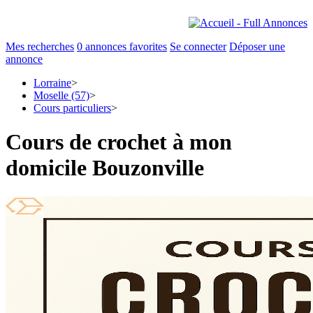
Mes recherches
0
annonces favorites
Se connecter
Déposer une
annonce
Lorraine
>
Moselle (57)
>
Cours particuliers
>
Cours de crochet à mon
domicile Bouzonville