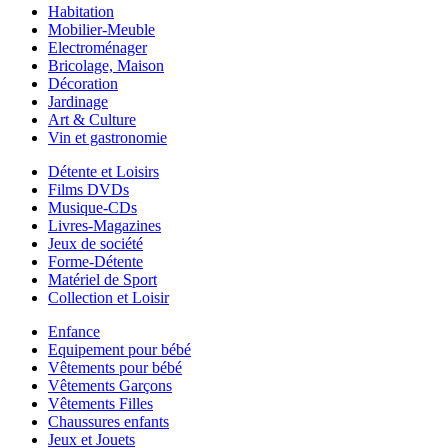
Habitation
Mobilier-Meuble
Electroménager
Bricolage, Maison
Décoration
Jardinage
Art & Culture
Vin et gastronomie
Détente et Loisirs
Films DVDs
Musique-CDs
Livres-Magazines
Jeux de société
Forme-Détente
Matériel de Sport
Collection et Loisir
Enfance
Equipement pour bébé
Vêtements pour bébé
Vêtements Garçons
Vêtements Filles
Chaussures enfants
Jeux et Jouets