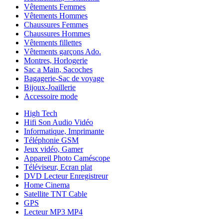
Vêtements Femmes
Vêtements Hommes
Chaussures Femmes
Chaussures Hommes
Vêtements fillettes
Vêtements garçons Ado.
Montres, Horlogerie
Sac a Main, Sacoches
Bagagerie-Sac de voyage
Bijoux-Joaillerie
Accessoire mode
High Tech
Hifi Son Audio Vidéo
Informatique, Imprimante
Téléphonie GSM
Jeux vidéo, Gamer
Appareil Photo Caméscope
Téléviseur, Ecran plat
DVD Lecteur Enregistreur
Home Cinema
Satellite TNT Cable
GPS
Lecteur MP3 MP4