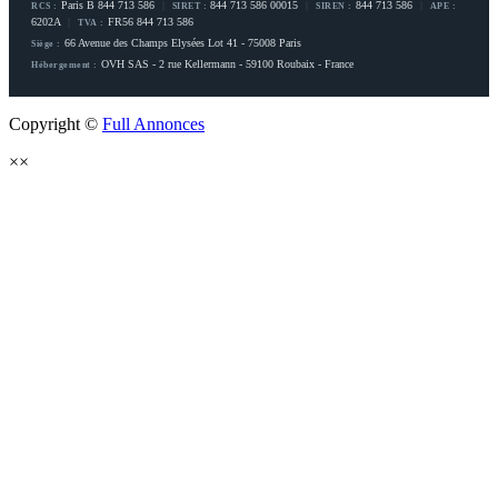
Paris B 844 713 586
|
844 713 586 00015
|
844 713 586
|
RCS :
SIRET :
SIREN :
APE :
6202A
|
FR56 844 713 586
TVA :
66 Avenue des Champs Elysées Lot 41 - 75008 Paris
Siège :
OVH SAS - 2 rue Kellermann - 59100 Roubaix - France
Hébergement :
Copyright ©
Full Annonces
×
×