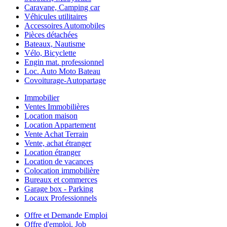
Caravane, Camping car
Véhicules utilitaires
Accessoires Automobiles
Pièces détachées
Bateaux, Nautisme
Vélo, Bicyclette
Engin mat. professionnel
Loc. Auto Moto Bateau
Covoiturage-Autopartage
Immobilier
Ventes Immobilières
Location maison
Location Appartement
Vente Achat Terrain
Vente, achat étranger
Location étranger
Location de vacances
Colocation immobilière
Bureaux et commerces
Garage box - Parking
Locaux Professionnels
Offre et Demande Emploi
Offre d'emploi, Job