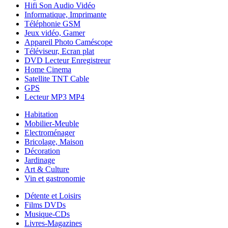
Hifi Son Audio Vidéo
Informatique, Imprimante
Téléphonie GSM
Jeux vidéo, Gamer
Appareil Photo Caméscope
Téléviseur, Ecran plat
DVD Lecteur Enregistreur
Home Cinema
Satellite TNT Cable
GPS
Lecteur MP3 MP4
Habitation
Mobilier-Meuble
Electroménager
Bricolage, Maison
Décoration
Jardinage
Art & Culture
Vin et gastronomie
Détente et Loisirs
Films DVDs
Musique-CDs
Livres-Magazines