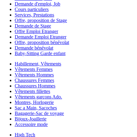
Demande d'emploi, Job
Cours particuliers
Services, Prestations
Offre, proposition de Stage
Demande de Stage
Offre Emploi Etranger
Demande Emploi Etranger
Offre, proposition bénévolat
Demande bénévolat
Baby-Sitting Garde enfant
Habillement, Vêtements
Vêtements Femmes
Vêtements Hommes
Chaussures Femmes
Chaussures Hommes
Vêtements fillettes
Vêtements garçons Ado.
Montres, Horlogerie
Sac a Main, Sacoches
Bagagerie-Sac de voyage
Bijoux-Joaillerie
Accessoire mode
High Tech