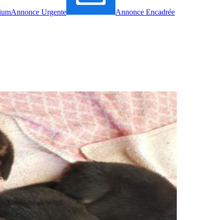
ium
Annonce Urgente
Annonce Encadrée