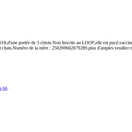
18,d'une portée de 3 chiots.Non Inscrits au LOOF,elle est pucé,vacciné
s et chats.Numéro de la mère : 250269602879289.plus d'amples veuillez m