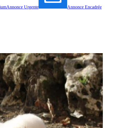
ium
Annonce Urgente
Annonce Encadrée