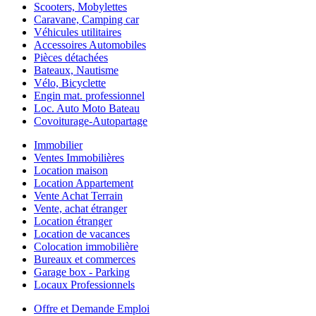
Scooters, Mobylettes
Caravane, Camping car
Véhicules utilitaires
Accessoires Automobiles
Pièces détachées
Bateaux, Nautisme
Vélo, Bicyclette
Engin mat. professionnel
Loc. Auto Moto Bateau
Covoiturage-Autopartage
Immobilier
Ventes Immobilières
Location maison
Location Appartement
Vente Achat Terrain
Vente, achat étranger
Location étranger
Location de vacances
Colocation immobilière
Bureaux et commerces
Garage box - Parking
Locaux Professionnels
Offre et Demande Emploi