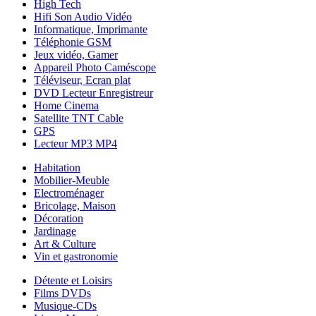
High Tech
Hifi Son Audio Vidéo
Informatique, Imprimante
Téléphonie GSM
Jeux vidéo, Gamer
Appareil Photo Caméscope
Téléviseur, Ecran plat
DVD Lecteur Enregistreur
Home Cinema
Satellite TNT Cable
GPS
Lecteur MP3 MP4
Habitation
Mobilier-Meuble
Electroménager
Bricolage, Maison
Décoration
Jardinage
Art & Culture
Vin et gastronomie
Détente et Loisirs
Films DVDs
Musique-CDs