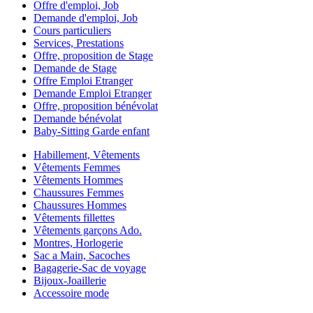
Offre d'emploi, Job
Demande d'emploi, Job
Cours particuliers
Services, Prestations
Offre, proposition de Stage
Demande de Stage
Offre Emploi Etranger
Demande Emploi Etranger
Offre, proposition bénévolat
Demande bénévolat
Baby-Sitting Garde enfant
Habillement, Vêtements
Vêtements Femmes
Vêtements Hommes
Chaussures Femmes
Chaussures Hommes
Vêtements fillettes
Vêtements garçons Ado.
Montres, Horlogerie
Sac a Main, Sacoches
Bagagerie-Sac de voyage
Bijoux-Joaillerie
Accessoire mode